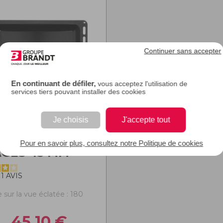
Continuer sans accepter
En continuant de défiler,
vous acceptez l'utilisation de
services tiers pouvant installer des cookies
Je choisis
J'accepte tout
T MULTI-
Pour en savoir plus, consultez notre Politique de cookies
GES 45 MM
1
AVIS
 sur la vue éclatée : 180
45,10
€