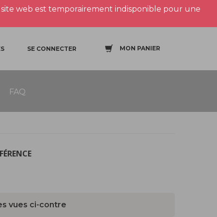
site web est temporairement indisponible pour une
MON PANIER
S
SE CONNECTER
FAQ
ÉFÉRENCE
es vues ci-contre