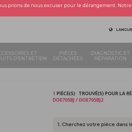
us prions de nous excuser pour le dérangement. Notre 
LANGUE
CCESSOIRES ET
PIÈCES
DIAGNOSTIC ET
UITS D'ENTRETIEN
DÉTACHÉES
RÉPARATION
1
PIÈCE(S) TROUVÉ(S) POUR LA R
DOE705BJ / DOE705BJ2
1. Cherchez votre pièce dans l