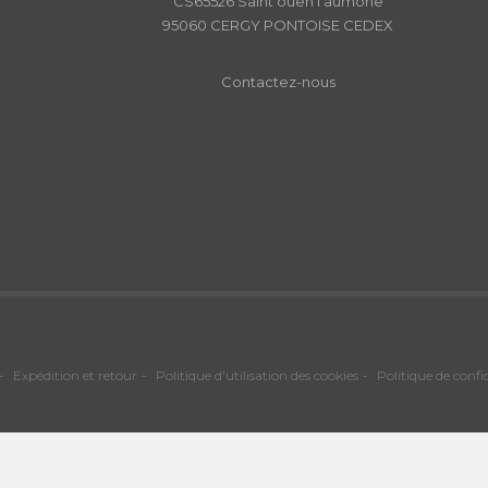
CS65526 Saint ouen l'aumône
95060 CERGY PONTOISE CEDEX
Contactez-nous
Expédition et retour
Politique d'utilisation des cookies
Politique de confi