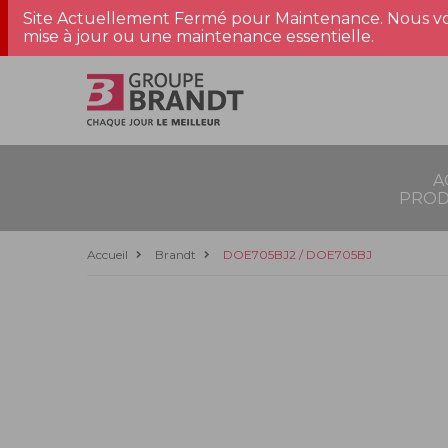
Site Actuellement Fermé pour Maintenance. Nous vo
mise à jour ou une maintenance essentielle.
A
PROD
Accueil
Brandt
DOE705BJ2 / DOE705BJ