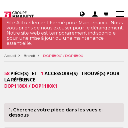
Site Actuellement Fermé pour Maintenance. Nous
vous prions de nous excuser pour le dérangement.
Notre site web est temporairement indisponible
pour une mise à jour ou une maintenance
essentielle.
Accueil
Brandt
DOP1180X1 / DOP1180X
58
PIÈCE(S) ET
1
ACCESSOIRE(S) TROUVÉ(S) POUR
LA RÉFÉRENCE
DOP1180X / DOP1180X1
1. Cherchez votre pièce dans les vues ci-
dessous