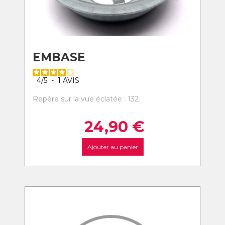
EMBASE
4
/
5
-
1
AVIS
Repère sur la vue éclatée : 132
24,90
€
Ajouter au panier