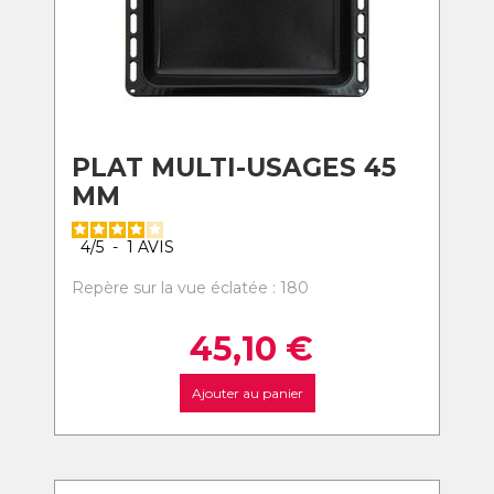
PLAT MULTI-USAGES 45
MM
4
/
5
-
1
AVIS
Repère sur la vue éclatée : 180
45,10
€
Ajouter au panier