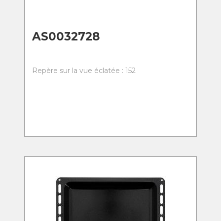
AS0032728
Repère sur la vue éclatée : 152