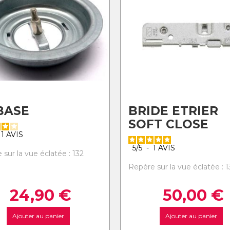
BASE
BRIDE ETRIER
SOFT CLOSE
1
AVIS
5
/
5
-
1
AVIS
sur la vue éclatée : 132
Repère sur la vue éclatée : 1
24,90
€
50,00
€
Ajouter au panier
Ajouter au panier