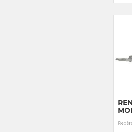
RE
MO
Repère 