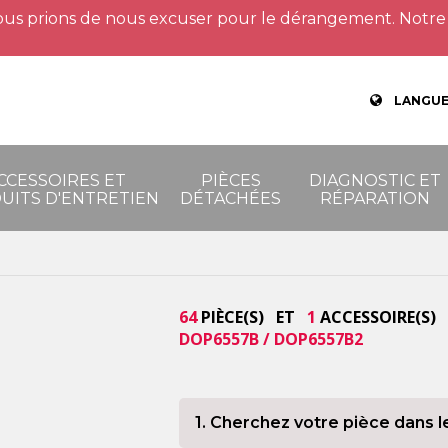
us prions de nous excuser pour le dérangement. Notre 
LANGUE
CCESSOIRES ET
PIÈCES
DIAGNOSTIC ET
UITS D'ENTRETIEN
DÉTACHÉES
RÉPARATION
64
PIÈCE(S) ET
1
ACCESSOIRE(S) 
DOP6557B / DOP6557B2
1. Cherchez votre pièce dans l