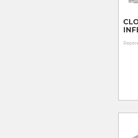
CL
INF
Repère 