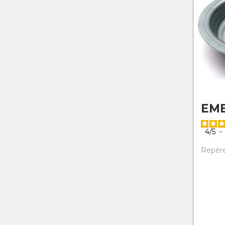
EM
4
/
5
-
Repère 