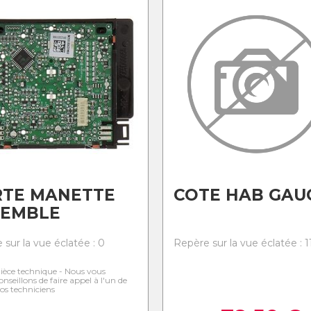
RTE MANETTE
COTE HAB GAU
SEMBLE
 sur la vue éclatée : 0
Repère sur la vue éclatée : 1
ièce technique - Nous vous
onseillons de faire appel à l'un de
os techniciens