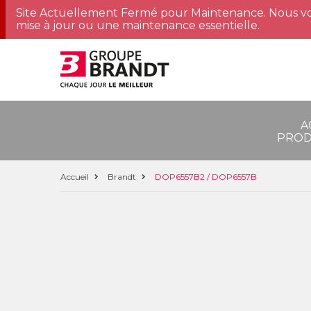
Site Actuellement Fermé pour Maintenance. Nous vo
mise à jour ou une maintenance essentielle.
A
PROD
Accueil
Brandt
DOP6557B2 / DOP6557B