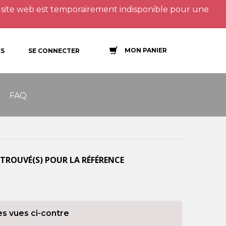
site web est temporairement indisponible pour une
MON PANIER
S
SE CONNECTER
FAQ
TROUVÉ(S) POUR LA RÉFÉRENCE
es vues ci-contre