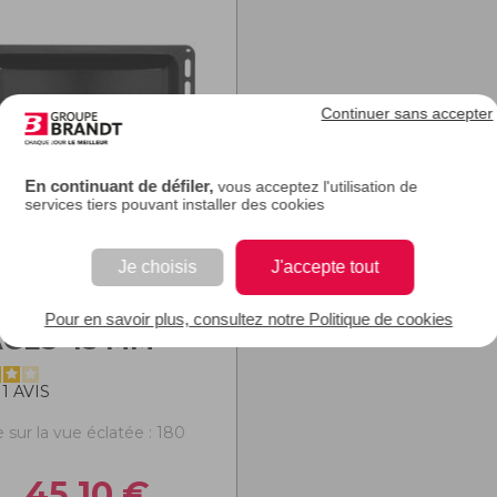
Continuer sans accepter
En continuant de défiler,
vous acceptez l'utilisation de
services tiers pouvant installer des cookies
Je choisis
J'accepte tout
T MULTI-
Pour en savoir plus, consultez notre Politique de cookies
GES 45 MM
1
AVIS
 sur la vue éclatée : 180
45,10
€