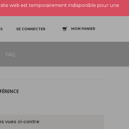
site web est temporairement indisponible pour une
MON PANIER
S
SE CONNECTER
FAQ
ÉFÉRENCE
es vues ci-contre