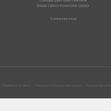
CS65526 Saint ouen l'aumône
95060 CERGY PONTOISE CEDEX
Contactez-nous
Expédition et retour
Politique d'utilisation des cookies
Politique de confi