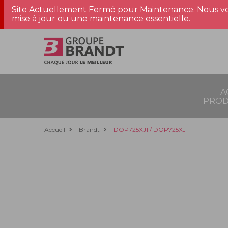
Site Actuellement Fermé pour Maintenance. Nous vo
mise à jour ou une maintenance essentielle.
A
PROD
Accueil
Brandt
DOP725XJ1 / DOP725XJ