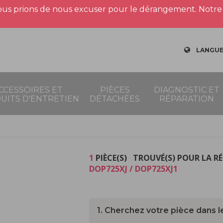
us prions de nous excuser pour le dérangement. Notre 
LANGUE
CCESSOIRES ET
PIÈCES
DIAGNOSTIC ET
UITS D'ENTRETIEN
DÉTACHÉES
RÉPARATION
1
PIÈCE(S) TROUVÉ(S) POUR LA R
DOP725XJ / DOP725XJ1
1. Cherchez votre pièce dans l