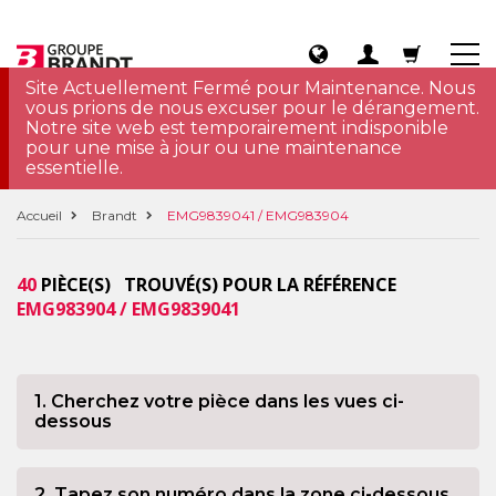
Site Actuellement Fermé pour Maintenance. Nous
vous prions de nous excuser pour le dérangement.
Notre site web est temporairement indisponible
pour une mise à jour ou une maintenance
essentielle.
Accueil
Brandt
EMG9839041 / EMG983904
40
PIÈCE(S) TROUVÉ(S) POUR LA RÉFÉRENCE
EMG983904 / EMG9839041
1. Cherchez votre pièce dans les vues ci-
dessous
2. Tapez son numéro dans la zone ci-dessous