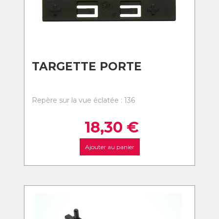
TARGETTE PORTE
Repère sur la vue éclatée : 136
18,30
€
Ajouter au panier