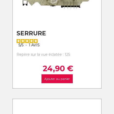
SERRURE
5
/
5
-
1
AVIS
Repère sur la vue éclatée : 125
24,90
€
Ajouter au panier