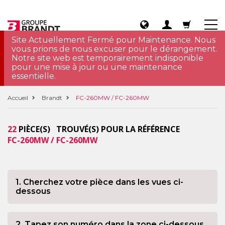
Site Actuellement Fermé pour Maintenance. Nous
vous prions de nous excuser pour le dérangement.
Notre site web est temporairement indisponible
pour une mise à jour ou une maintenance
essentielle.
Accueil
Brandt
FC-260MW / FC-260MW
22
PIÈCE(S) TROUVÉ(S) POUR LA RÉFÉRENCE
FC-260MW / FC-260MW
1. Cherchez votre pièce dans les vues ci-
dessous
2. Tapez son numéro dans la zone ci-dessous