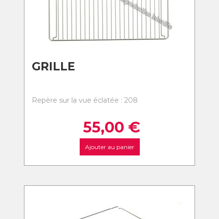
GRILLE
Repère sur la vue éclatée : 208
55,00
€
Ajouter au panier