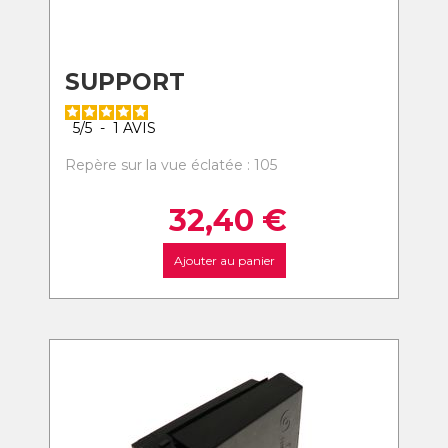
SUPPORT
5
/
5
-
1
AVIS
Repère sur la vue éclatée : 105
32,40
€
Ajouter au panier