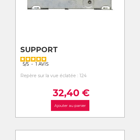
SUPPORT
5
/
5
-
1
AVIS
Repère sur la vue éclatée : 124
32,40
€
Ajouter au panier