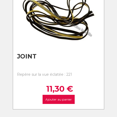
JOINT
Repère sur la vue éclatée : 221
11,30
€
Ajouter au panier