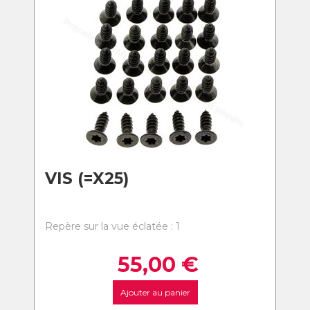
VIS (=X25)
Repère sur la vue éclatée : 1
55,00
€
Ajouter au panier