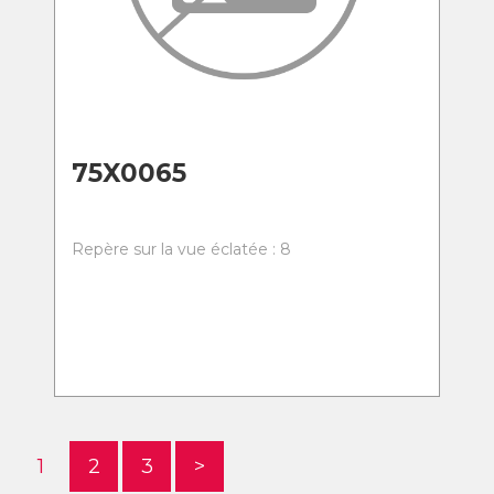
75X0065
Repère sur la vue éclatée : 8
1
2
3
>