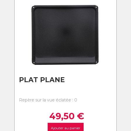
PLAT PLANE
Repère sur la vue éclatée : 0
49,50
€
Ajouter au panier