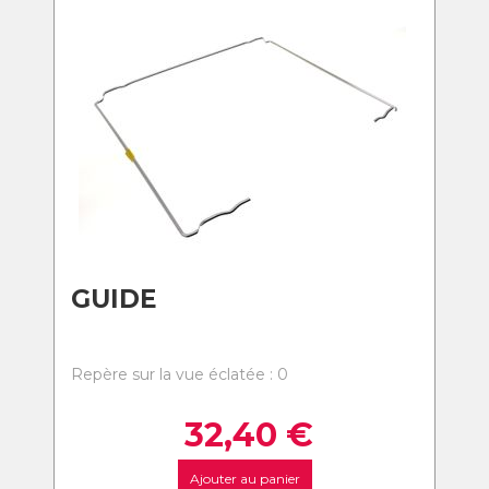
GUIDE
Repère sur la vue éclatée : 0
32,40
€
Ajouter au panier