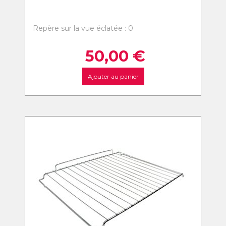
Repère sur la vue éclatée : 0
50,00
€
Ajouter au panier