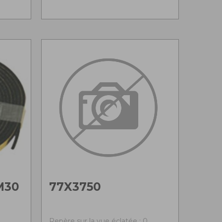
M30
77X3750
Repère sur la vue éclatée : 0