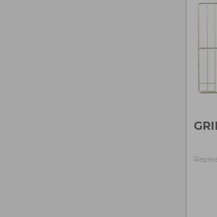
GRI
Repère