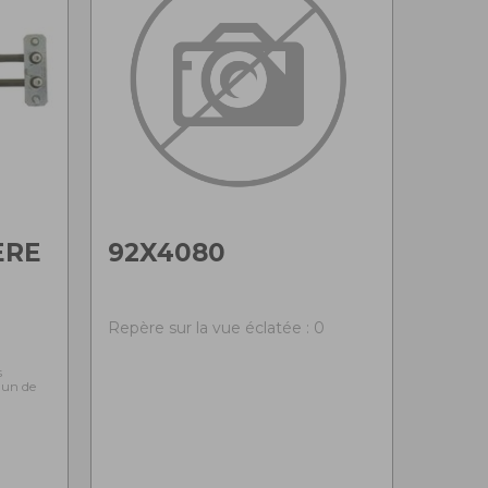
ERE
92X4080
0
Repère sur la vue éclatée : 0
s
l'un de