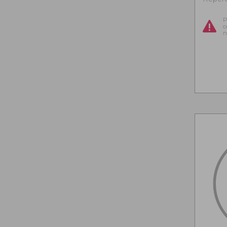
P
c
n