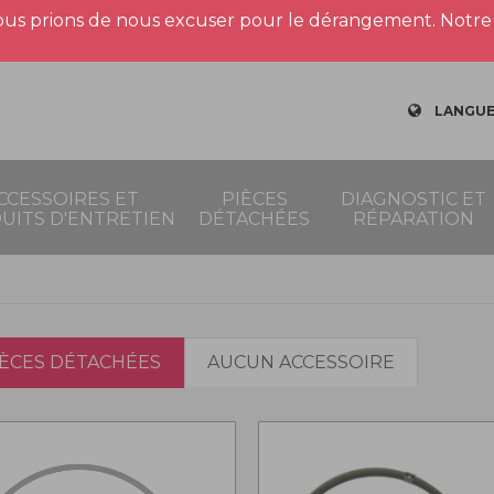
us prions de nous excuser pour le dérangement. Notre 
LANGUE
CCESSOIRES ET
PIÈCES
DIAGNOSTIC ET
UITS D'ENTRETIEN
DÉTACHÉES
RÉPARATION
IÈCES DÉTACHÉES
AUCUN ACCESSOIRE