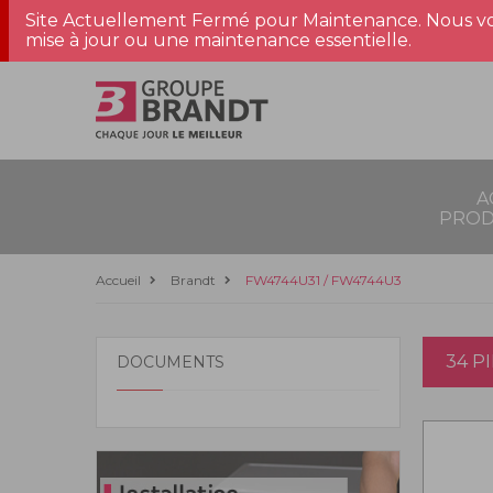
Site Actuellement Fermé pour Maintenance. Nous vo
mise à jour ou une maintenance essentielle.
A
PROD
Accueil
Brandt
FW4744U31 / FW4744U3
34 P
DOCUMENTS