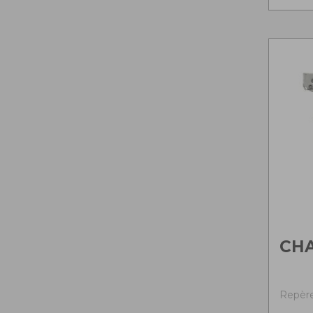
CH
Repère