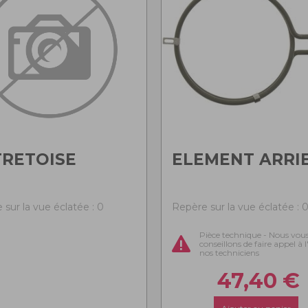
RETOISE
ELEMENT ARRI
 sur la vue éclatée : 0
Repère sur la vue éclatée : 
Pièce technique - Nous vou
conseillons de faire appel à 
nos techniciens
47,40
€