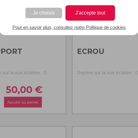
Je choisis
J'accepte tout
Pour en savoir plus, consultez notre Politique de cookies
PPORT
ECROU
 sur la vue éclatée : 0
Repère sur la vue éclatée : 
50,00
€
Ajouter au panier