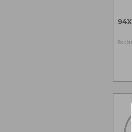
94X
Repère