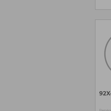
92X
Repère