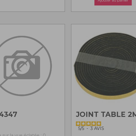
Ajouter au panier
4347
JOINT TABLE 2
5
/
5
-
3
AVIS
 sur la vue éclatée : 0