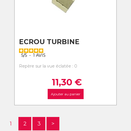
ECROU TURBINE
5
/
5
-
1
AVIS
Repère sur la vue éclatée : 0
11,30
€
Ajouter au panier
1
2
3
>