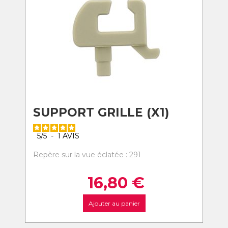
SUPPORT GRILLE (X1)
5
/
5
-
1
AVIS
Repère sur la vue éclatée : 291
16,80
€
Ajouter au panier