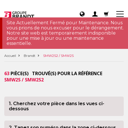
Site Actuellement Fermé pour Maintenance. Nous
vous prions de nous excuser pour le dérangement.
Notre site web est temporairement indisponible
pour une mise à jour ou une maintenance
essentielle.
Accueil
Brandt
SMW2S2 / SMW2S
63
PIÈCE(S) TROUVÉ(S) POUR LA RÉFÉRENCE
SMW2S / SMW2S2
1. Cherchez votre pièce dans les vues ci-
dessous
2. Tapez son numéro dans la zone ci-dessous