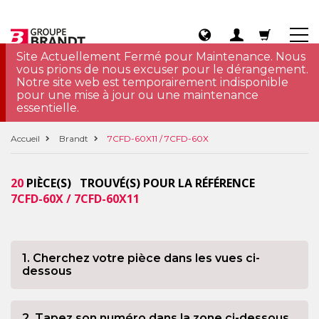
Site Actuellement Fermé pour Maintenance. Nous
vous prions de nous excuser pour le dérangement.
Notre site web est temporairement indisponible
pour une mise à jour ou une maintenance
essentielle.
Accueil
Brandt
7CFD-60X11 / 7CFD-60X
20
PIÈCE(S) TROUVÉ(S) POUR LA RÉFÉRENCE
7CFD-60X / 7CFD-60X11
1. Cherchez votre pièce dans les vues ci-
dessous
2. Tapez son numéro dans la zone ci-dessous