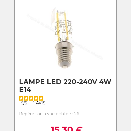
LAMPE LED 220-240V 4W
E14
5
/
5
-
1
AVIS
Repère sur la vue éclatée : 26
15,30
€