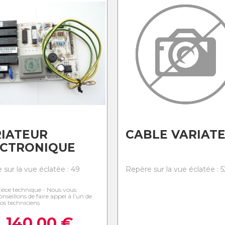
IATEUR
CABLE VARIAT
ECTRONIQUE
 sur la vue éclatée : 49
Repère sur la vue éclatée : 5
ièce technique - Nous vous
onseillons de faire appel à l'un de
os techniciens
140,00
€