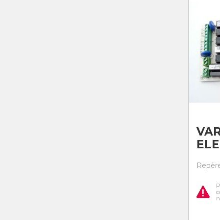
VAR
EL
Repère
P
c
n