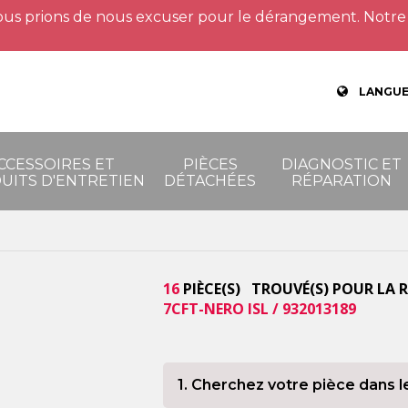
us prions de nous excuser pour le dérangement. Notre 
LANGUE
CCESSOIRES ET
PIÈCES
DIAGNOSTIC ET
UITS D'ENTRETIEN
DÉTACHÉES
RÉPARATION
16
PIÈCE(S) TROUVÉ(S) POUR LA 
7CFT-NERO ISL / 932013189
1. Cherchez votre pièce dans l