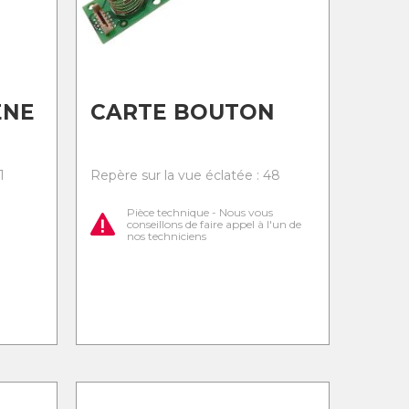
ENE
CARTE BOUTON
1
Repère sur la vue éclatée : 48
Pièce technique - Nous vous
conseillons de faire appel à l'un de
nos techniciens