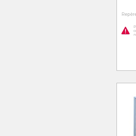
Repère 
P
c
n