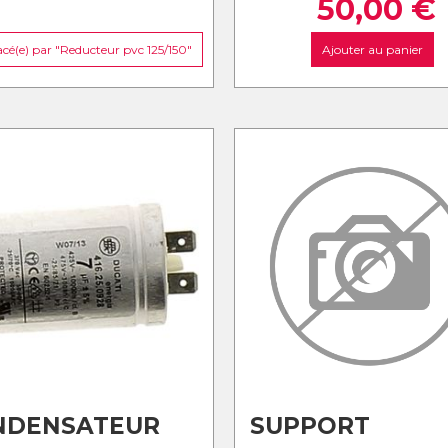
50,00
€
é(e) par "Reducteur pvc 125/150"
Ajouter au panier
NDENSATEUR
SUPPORT