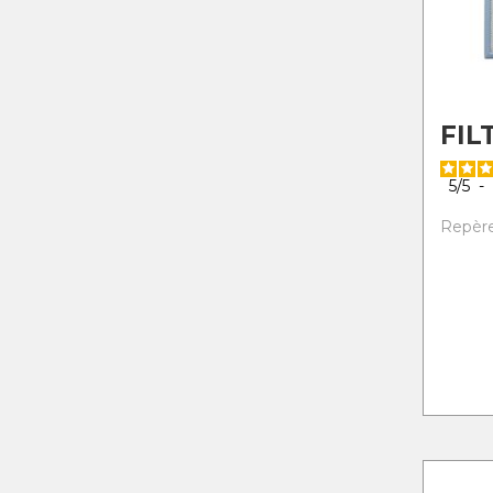
FIL
5
/
5
-
Repère 