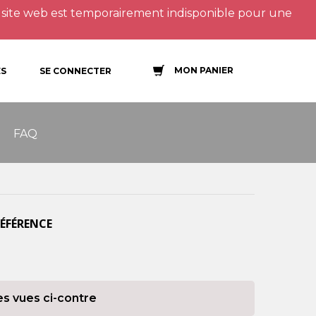
site web est temporairement indisponible pour une
MON PANIER
S
SE CONNECTER
FAQ
RÉFÉRENCE
es vues ci-contre