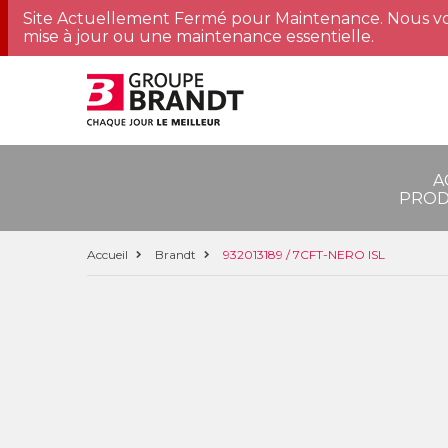
Site Actuellement Fermé pour Maintenance. Nous vo
mise à jour ou une maintenance essentielle.
A
PROD
Accueil
Brandt
932013189 / 7CFT-NERO ISL