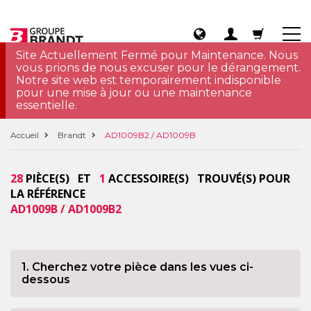
Site Actuellement Fermé pour Maintenance. Nous
vous prions de nous excuser pour le dérangement.
Notre site web est temporairement indisponible
pour une mise à jour ou une maintenance
essentielle.
Accueil
Brandt
AD1009B2 / AD1009B
28
PIÈCE(S) ET
1
ACCESSOIRE(S) TROUVÉ(S) POUR
LA RÉFÉRENCE
AD1009B / AD1009B2
1. Cherchez votre pièce dans les vues ci-
dessous