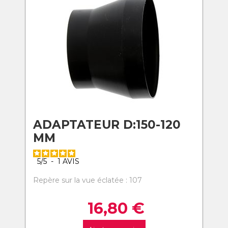
ADAPTATEUR D:150-120
MM
5
/
5
-
1
AVIS
Repère sur la vue éclatée : 107
16,80
€