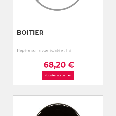
BOITIER
Repère sur la vue éclatée : 113
68,20
€
Ajouter au panier