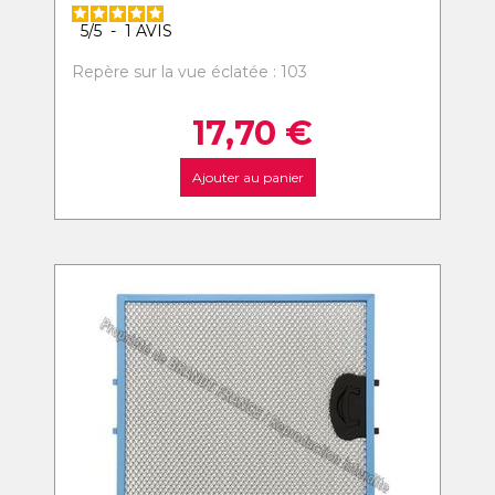
5
/
5
-
1
AVIS
Repère sur la vue éclatée : 103
17,70
€
Ajouter au panier