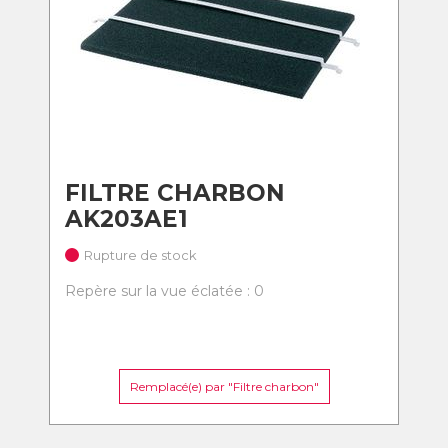
FILTRE CHARBON
AK203AE1
Rupture de stock
Repère sur la vue éclatée : 0
Remplacé(e) par "Filtre charbon"