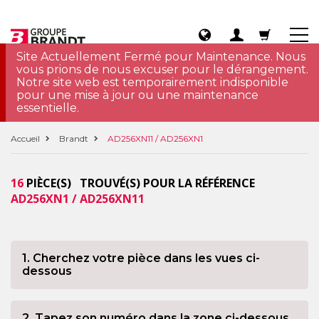
Site Actuellement Fermé pour Maintenance. Nous
vous prions de nous excuser pour le dérangement.
Notre site web est temporairement indisponible
pour une mise à jour ou une maintenance
essentielle.
Accueil
Brandt
AD256XN11 / AD256XN1
16
PIÈCE(S) TROUVÉ(S) POUR LA RÉFÉRENCE
AD256XN1 / AD256XN11
1. Cherchez votre pièce dans les vues ci-
dessous
2. Tapez son numéro dans la zone ci-dessous