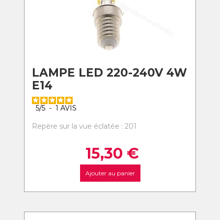
LAMPE LED 220-240V 4W
E14
5
/
5
-
1
AVIS
Repère sur la vue éclatée : 201
15,30
€
Ajouter au panier