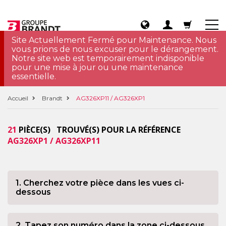
Site Actuellement Fermé pour Maintenance. Nous
vous prions de nous excuser pour le dérangement.
Notre site web est temporairement indisponible
pour une mise à jour ou une maintenance
essentielle.
Accueil
Brandt
AG326XP11 / AG326XP1
21
PIÈCE(S) TROUVÉ(S) POUR LA RÉFÉRENCE
AG326XP1 / AG326XP11
1. Cherchez votre pièce dans les vues ci-
dessous
2. Tapez son numéro dans la zone ci-dessous