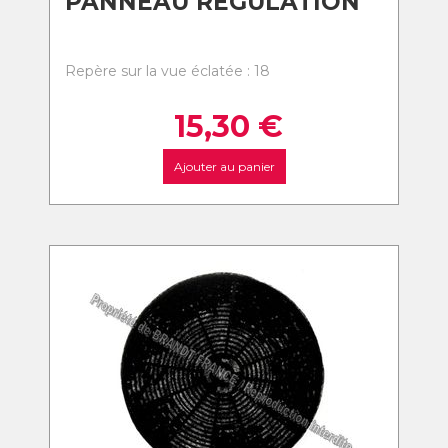
PANNEAU REGULATION
Repère sur la vue éclatée : 18
15,30
€
Ajouter au panier