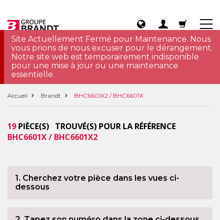
Site Actuellement Fermé pour Maintenance. Nous
vous prions de nous excuser pour le dérangement.
Notre site web est temporairement indisponible
pour une mise à jour ou une maintenance
essentielle.
Accueil
Brandt
BHC6601X2 / BHC6601X
19
PIÈCE(S) TROUVÉ(S) POUR LA RÉFÉRENCE
BHC6601X / BHC6601X2
1. Cherchez votre pièce dans les vues ci-
dessous
2. Tapez son numéro dans la zone ci-dessous