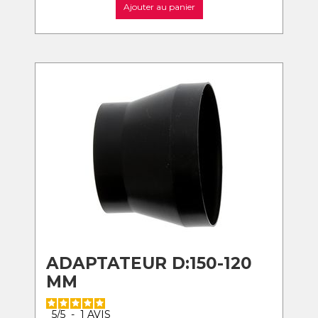
Ajouter au panier
ADAPTATEUR D:150-120
MM
5
/
5
-
1
AVIS