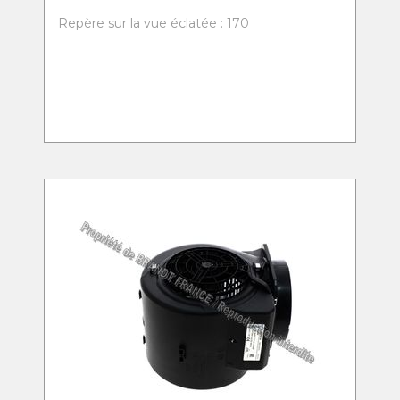
Repère sur la vue éclatée : 170