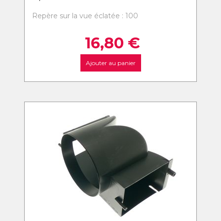
Repère sur la vue éclatée : 100
16,80
€
Ajouter au panier