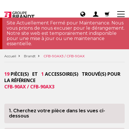
Site Actuellement Fermé pour Maintenance. Nous
vous prions de nous excuser pour le dérangement.
Notre site web est temporairement indisponible
pour une mise à jour ou une maintenance
essentielle.
Accueil
Brandt
CFB-90AX3 / CFB-90AX
19
PIÈCE(S) ET
1
ACCESSOIRE(S) TROUVÉ(S) POUR
LA RÉFÉRENCE
CFB-90AX / CFB-90AX3
1. Cherchez votre pièce dans les vues ci-
dessous