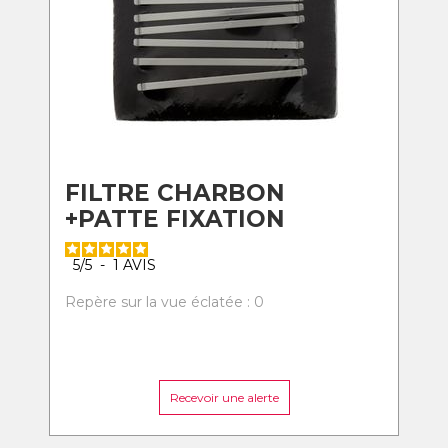
FILTRE CHARBON
+PATTE FIXATION
5
/
5
-
1
AVIS
Repère sur la vue éclatée : 0
Recevoir une alerte