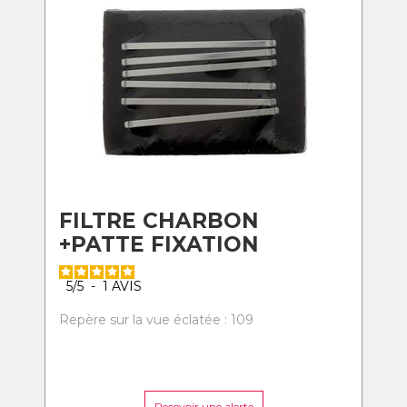
FILTRE CHARBON
+PATTE FIXATION
5
/
5
-
1
AVIS
Repère sur la vue éclatée : 109
Recevoir une alerte