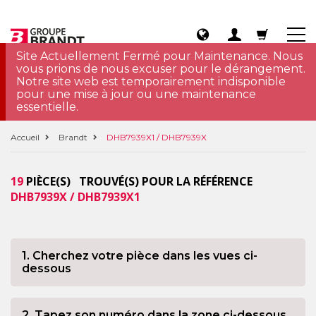
Site Actuellement Fermé pour Maintenance. Nous
vous prions de nous excuser pour le dérangement.
Notre site web est temporairement indisponible
pour une mise à jour ou une maintenance
essentielle.
Accueil
Brandt
DHB7939X1 / DHB7939X
19
PIÈCE(S) TROUVÉ(S) POUR LA RÉFÉRENCE
DHB7939X / DHB7939X1
1. Cherchez votre pièce dans les vues ci-
dessous
2. Tapez son numéro dans la zone ci-dessous