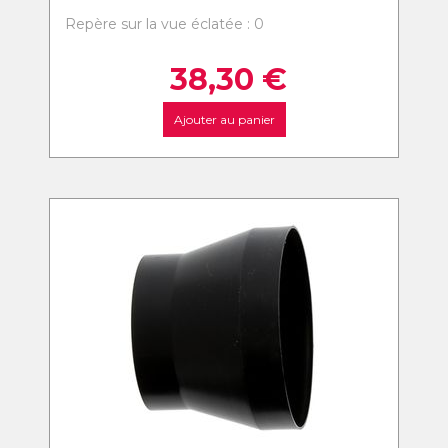
Repère sur la vue éclatée : 0
38,30
€
Ajouter au panier