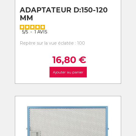
ADAPTATEUR D:150-120
MM
5
/
5
-
1
AVIS
Repère sur la vue éclatée : 100
16,80
€
Ajouter au panier