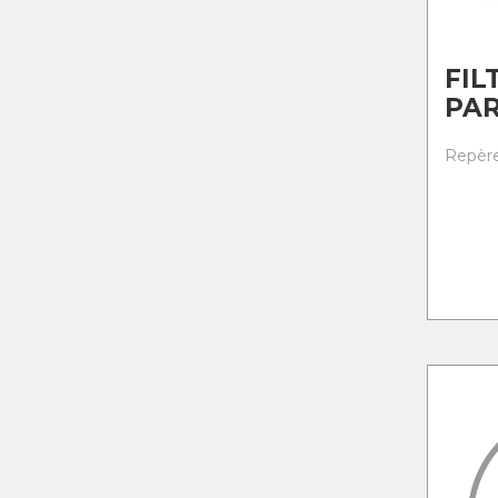
FIL
PAR
Repère