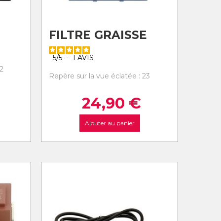
FILTRE GRAISSE
5
/
5
-
1
AVIS
2
Repère sur la vue éclatée : 23
24,90
€
Ajouter au panier