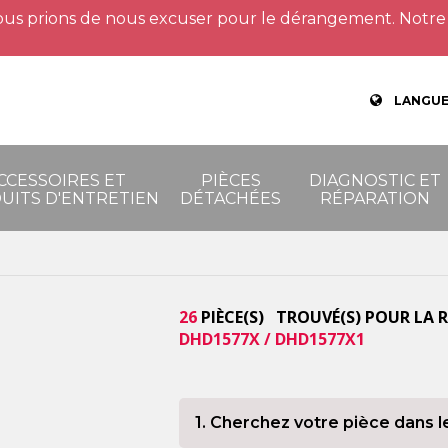
us prions de nous excuser pour le dérangement. Notre 
LANGUE
CCESSOIRES ET
PIÈCES
DIAGNOSTIC ET
UITS D'ENTRETIEN
DÉTACHÉES
RÉPARATION
26
PIÈCE(S) TROUVÉ(S) POUR LA 
DHD1577X / DHD1577X1
1. Cherchez votre pièce dans l