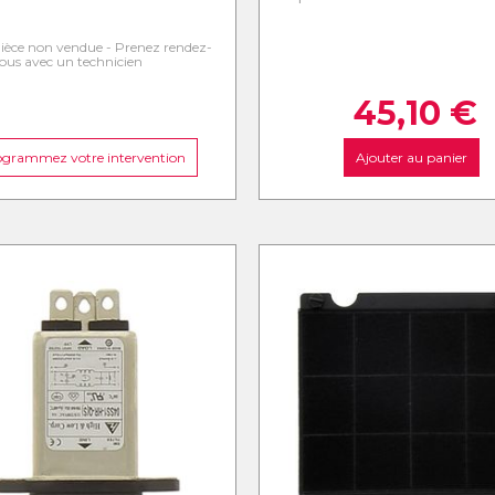
ièce non vendue - Prenez rendez-
ous avec un technicien
45,10
€
ogrammez votre intervention
Ajouter au panier