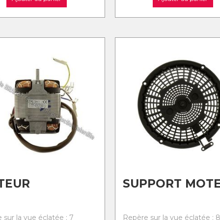
TEUR
SUPPORT MOT
sur la vue éclatée : 7
Repère sur la vue éclatée : 