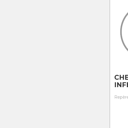
CH
INF
Repère 