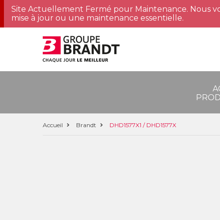
Site Actuellement Fermé pour Maintenance. Nous vo
mise à jour ou une maintenance essentielle.
A
PROD
Accueil
Brandt
DHD1577X1 / DHD1577X