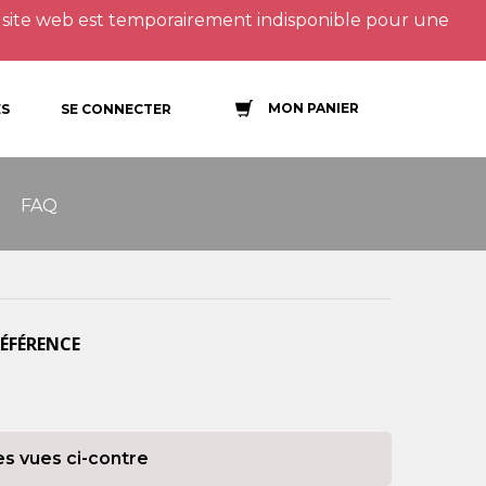
site web est temporairement indisponible pour une
MON PANIER
S
SE CONNECTER
FAQ
RÉFÉRENCE
es vues ci-contre