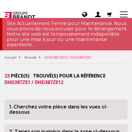
Site Actuellement Fermé pour Maintenance. Nous
vous prions de nous excuser pour le dérangement.
Notre site web est temporairement indisponible
pour une mise à jour ou une maintenance
essentielle.
Accueil
Brandt
DHD387ZE12 / DHD387ZE1
23
PIÈCE(S) TROUVÉ(S) POUR LA RÉFÉRENCE
DHD387ZE1 / DHD387ZE12
1. Cherchez votre pièce dans les vues ci-
dessous
2. Tapez son numéro dans la zone ci-dessous