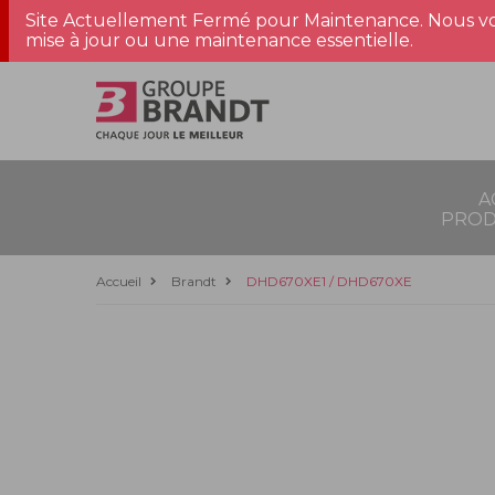
Site Actuellement Fermé pour Maintenance. Nous vo
mise à jour ou une maintenance essentielle.
A
PROD
Accueil
Brandt
DHD670XE1 / DHD670XE