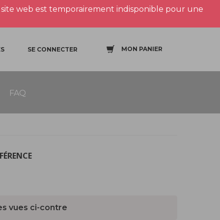
site web est temporairement indisponible pour une
MON PANIER
S
SE CONNECTER
FAQ
ÉFÉRENCE
es vues ci-contre