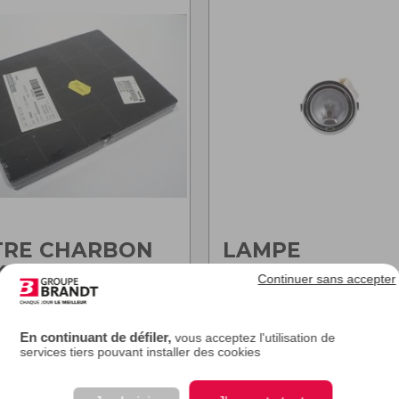
TRE CHARBON
LAMPE
470AE1
Continuer sans accepter
5
/
5
-
1
AVIS
 sur la vue éclatée : 0
Repère sur la vue éclatée : 
En continuant de défiler,
vous acceptez l'utilisation de
services tiers pouvant installer des cookies
30,40
€
17,70
€