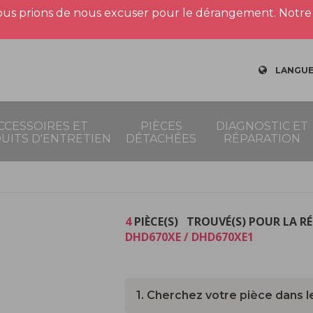
us prions de nous excuser pour le dérangement. Notre 
LANGUE
CCESSOIRES ET
PIÈCES
DIAGNOSTIC ET
UITS D'ENTRETIEN
DÉTACHÉES
RÉPARATION
4
PIÈCE(S) TROUVÉ(S) POUR LA R
DHD670XE / DHD670XE1
1. Cherchez votre pièce dans l