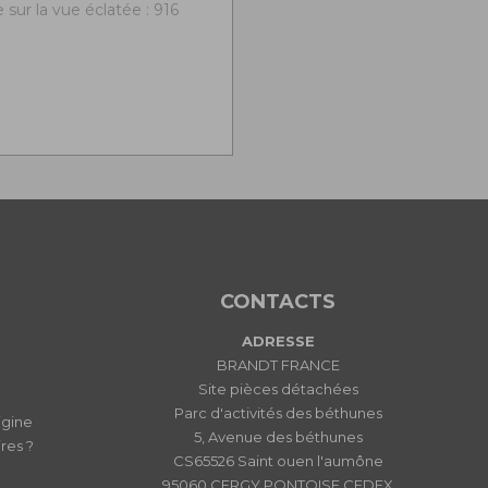
sur la vue éclatée : 916
CONTACTS
ADRESSE
BRANDT FRANCE
Site pièces détachées
Parc d'activités des béthunes
igine
5, Avenue des béthunes
res ?
CS65526 Saint ouen l'aumône
95060 CERGY PONTOISE CEDEX