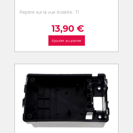
Repère sur la vue éclatée : 11
13,90
€
Ajouter au panier