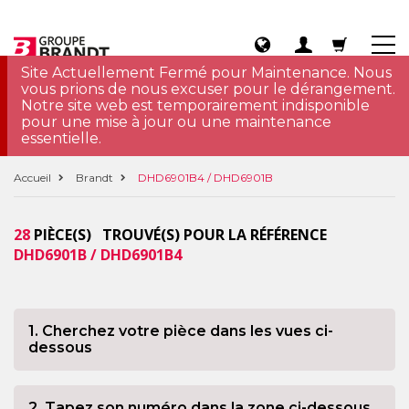
Site Actuellement Fermé pour Maintenance. Nous
vous prions de nous excuser pour le dérangement.
Notre site web est temporairement indisponible
pour une mise à jour ou une maintenance
essentielle.
Accueil
Brandt
DHD6901B4 / DHD6901B
28
PIÈCE(S) TROUVÉ(S) POUR LA RÉFÉRENCE
DHD6901B / DHD6901B4
1. Cherchez votre pièce dans les vues ci-
dessous
2. Tapez son numéro dans la zone ci-dessous