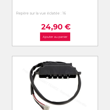
Repère sur la vue éclatée : 16
24,90
€
Ajouter au panier