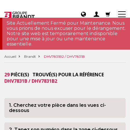
Site Actuellement Fermé pour Maintenance. Nous
vous prions de nous excuser pour le dérangement.
Notre site web est temporairement indisponible
pour une mise à jour ou une maintenance
essentielle.
Accueil
Brandt
DHV7831B2 / DHV7831B
29
PIÈCE(S) TROUVÉ(S) POUR LA RÉFÉRENCE
DHV7831B / DHV7831B2
1. Cherchez votre pièce dans les vues ci-
dessous
2. Tapez son numéro dans la zone ci-dessous