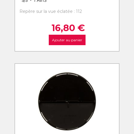
5
/
5
-
1
AVIS
Repère sur la vue éclatée : 112
16,80
€
Ajouter au panier