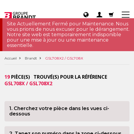
Site Actuellement Fermé pour Maintenance. Nous
vous prions de nous excuser pour le dérangement.
Notre site web est temporairement indisponible
pour une mise à jour ou une maintenance
essentielle.
Accueil
Brandt
GSL708X2 / GSL708X
19
PIÈCE(S) TROUVÉ(S) POUR LA RÉFÉRENCE
GSL708X / GSL708X2
1. Cherchez votre pièce dans les vues ci-
dessous
2. Tapez son numéro dans la zone ci-dessous