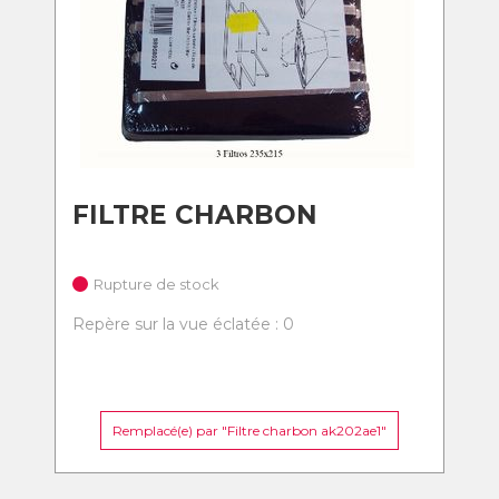
FILTRE CHARBON
Rupture de stock
Repère sur la vue éclatée : 0
Remplacé(e) par "Filtre charbon ak202ae1"