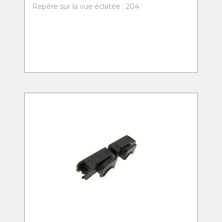
Repère sur la vue éclatée : 204