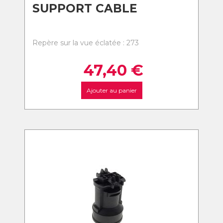
SUPPORT CABLE
Repère sur la vue éclatée : 273
47,40
€
Ajouter au panier