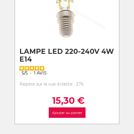
LAMPE LED 220-240V 4W
E14
5
/
5
-
1
AVIS
Repère sur la vue éclatée : 276
15,30
€
Ajouter au panier