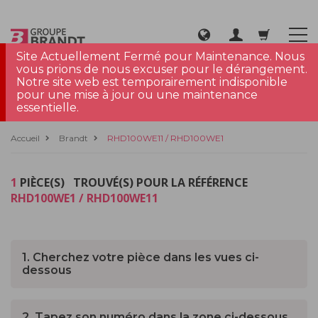
Site Actuellement Fermé pour Maintenance. Nous
vous prions de nous excuser pour le dérangement.
Notre site web est temporairement indisponible
pour une mise à jour ou une maintenance
essentielle.
Accueil
Brandt
RHD100WE11 / RHD100WE1
1
PIÈCE(S) TROUVÉ(S) POUR LA RÉFÉRENCE
RHD100WE1 / RHD100WE11
1. Cherchez votre pièce dans les vues ci-
dessous
2. Tapez son numéro dans la zone ci-dessous