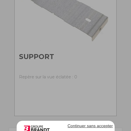
SUPPORT
Repère sur la vue éclatée : 0
Continuer sans accepter