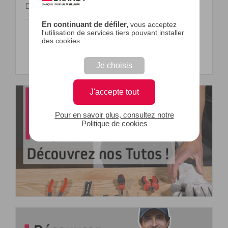
DOCUMENTS
En continuant de défiler,
vous acceptez
l'utilisation de services tiers pouvant installer
Vues éclatées, pièces détachées (1)
des cookies
Vues éclatées, pièces détachées
Je choisis
J'accepte tout
Pour en savoir plus, consultez notre
Politique de cookies