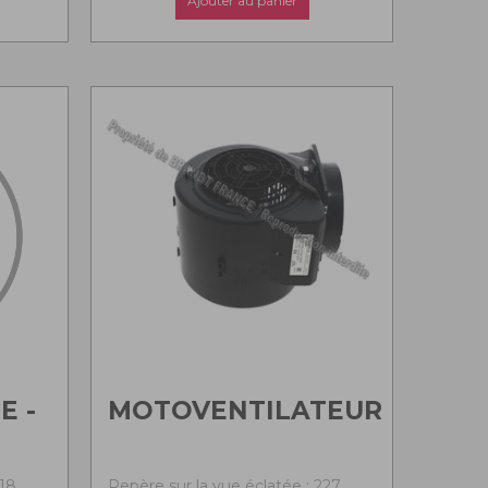
Ajouter au panier
E -
MOTOVENTILATEUR
218
Repère sur la vue éclatée : 227