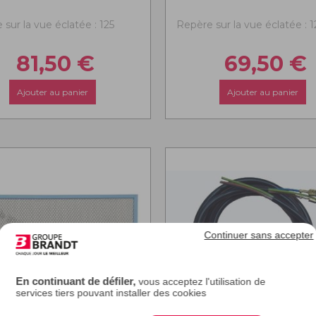
sur la vue éclatée : 125
Repère sur la vue éclatée : 1
81,50
€
69,50
€
Ajouter au panier
Ajouter au panier
Continuer sans accepter
En continuant de défiler,
vous acceptez l'utilisation de
services tiers pouvant installer des cookies