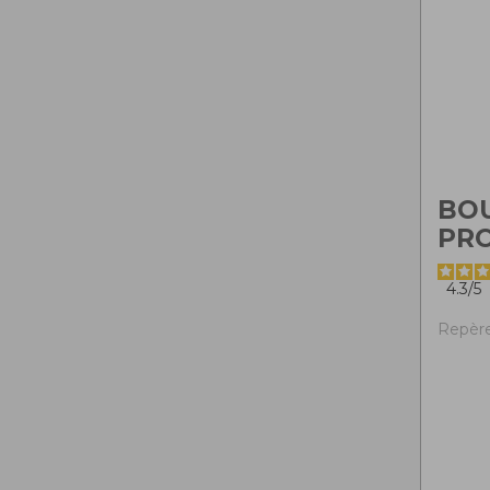
BO
PR
4.3
/
5
Repère