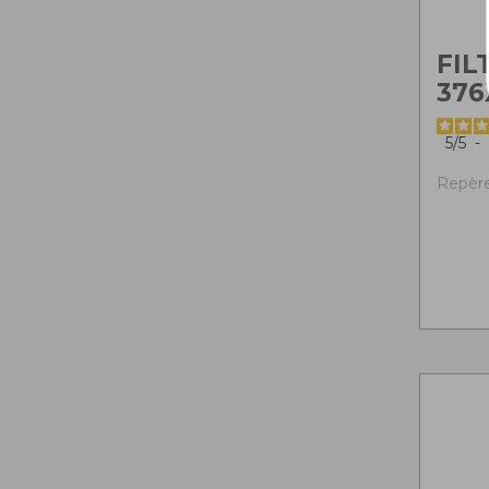
FIL
376
5
/
5
-
Repère 