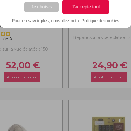
Je choisis
J'accepte tout
TRE GRAISSE
CABLE SECTEU
Pour en savoir plus, consultez notre Politique de cookies
X217MM
Repère sur la vue éclatée : 
1
AVIS
sur la vue éclatée : 150
52,00
€
24,90
€
Ajouter au panier
Ajouter au panier