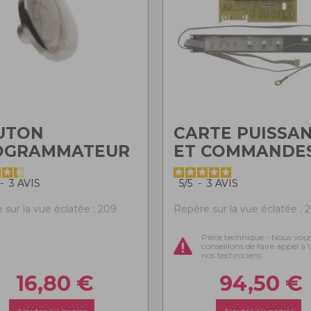
UTON
CARTE PUISSA
OGRAMMATEUR
ET COMMANDE
-
3
AVIS
5
/
5
-
3
AVIS
 sur la vue éclatée : 209
Repère sur la vue éclatée : 2
Pièce technique - Nous vou
conseillons de faire appel à 
nos techniciens
16,80
€
94,50
€