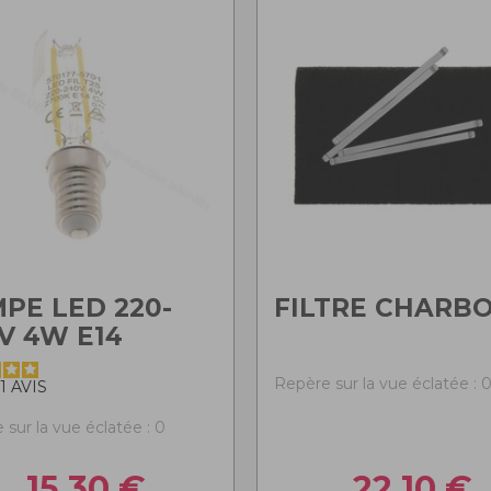
PE LED 220-
FILTRE CHARB
V 4W E14
Repère sur la vue éclatée : 
1
AVIS
 sur la vue éclatée : 0
15,30
€
22,10
€