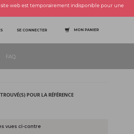
site web est temporairement indisponible pour une
MON PANIER
S
SE CONNECTER
FAQ
TROUVÉ(S) POUR LA RÉFÉRENCE
es vues ci-contre