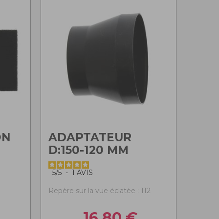
ON
ADAPTATEUR
D:150-120 MM
0
5
/
5
-
1
AVIS
Repère sur la vue éclatée : 112
16,80
€