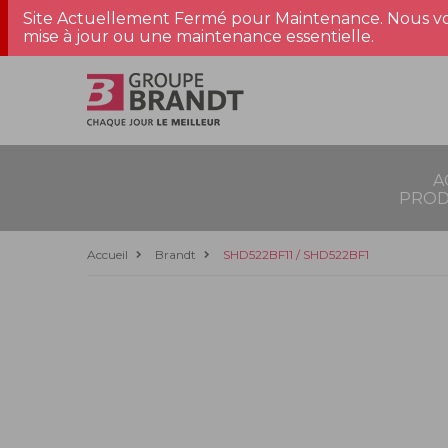
Site Actuellement Fermé pour Maintenance. Nous vo
mise à jour ou une maintenance essentielle.
A
PROD
Accueil
Brandt
SHD522BF11 / SHD522BF1