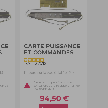
NCE
CARTE PUISSANCE
S
ET COMMANDES
5
/
5
-
3
AVIS
13
Repère sur la vue éclatée : 213
s
Pièce technique - Nous vous
l'un de
conseillons de faire appel à l'un de
nos techniciens
94,50
€