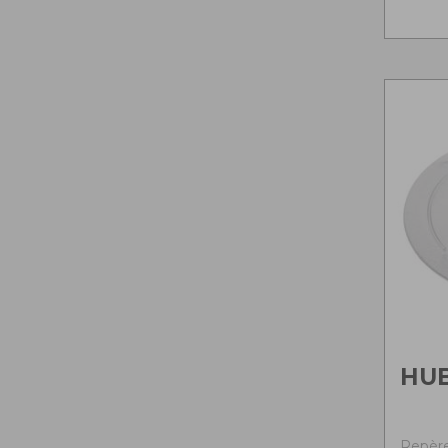
HU
Repère 