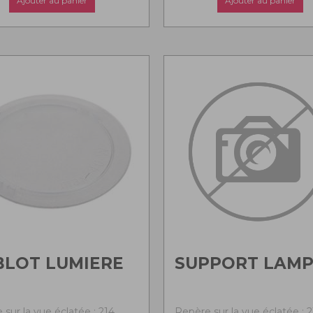
Ajouter au panier
Ajouter au panier
BLOT LUMIERE
SUPPORT LAMP
sur la vue éclatée : 214
Repère sur la vue éclatée : 