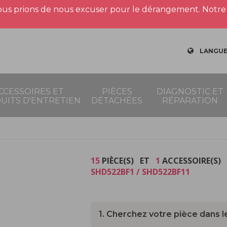
us prions de nous excuser pour le dérangement. Notre 
LANGUE
CCESSOIRES ET
PIÈCES
DIAGNOSTIC ET
UITS D'ENTRETIEN
DÉTACHÉES
RÉPARATION
15
PIÈCE(S) ET
1
ACCESSOIRE(S) 
SHD522BF1 / SHD522BF11
1. Cherchez votre pièce dans l