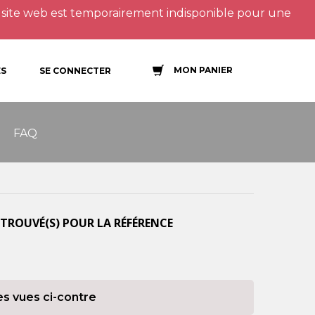
site web est temporairement indisponible pour une
MON PANIER
S
SE CONNECTER
FAQ
TROUVÉ(S) POUR LA RÉFÉRENCE
es vues ci-contre