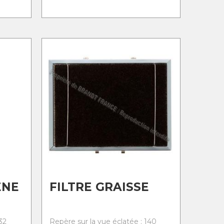
ENE
FILTRE GRAISSE
32
Repère sur la vue éclatée : 140