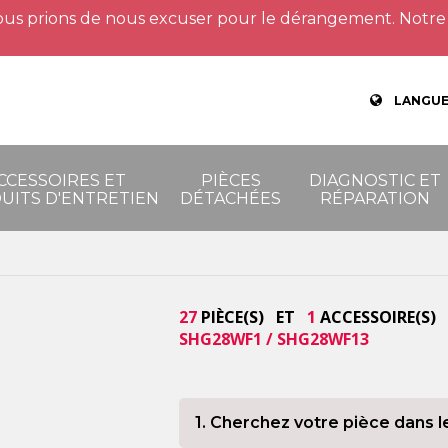
us prions de nous excuser pour le dérangement. Notre 
LANGUE
CCESSOIRES ET
PIÈCES
DIAGNOSTIC ET
UITS D'ENTRETIEN
DÉTACHÉES
RÉPARATION
27
PIÈCE(S) ET
1
ACCESSOIRE(S) 
SHG28WF1 / SHG28WF13
1. Cherchez votre pièce dans l