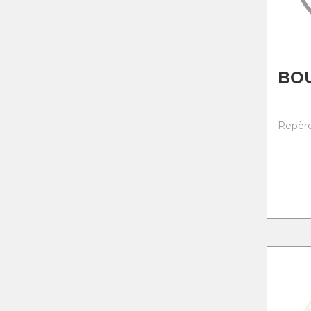
BO
Repère