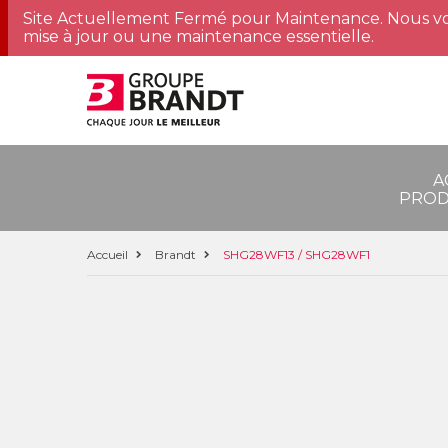
Site Actuellement Fermé pour Maintenance. Nous vo
mise à jour ou une maintenance essentielle.
A
PROD
Accueil
Brandt
SHG28WF13 / SHG28WF1