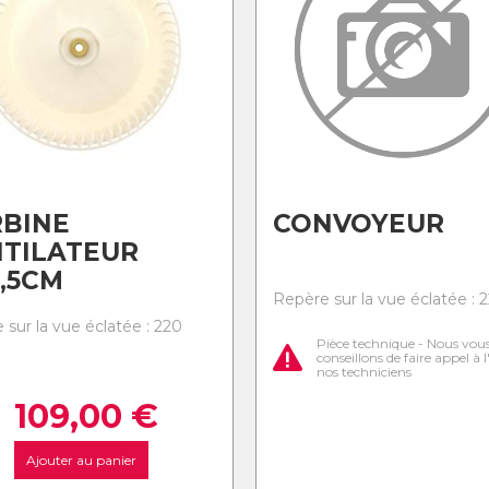
BINE
CONVOYEUR
TILATEUR
5,5CM
Repère sur la vue éclatée : 
 sur la vue éclatée : 220
Pièce technique - Nous vou
conseillons de faire appel à 
nos techniciens
109,00
€
Ajouter au panier