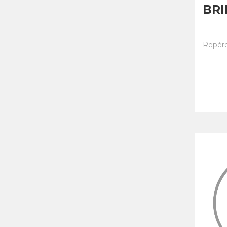
BRI
Repère