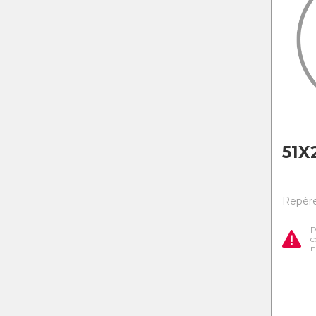
51X
Repère
P
c
n