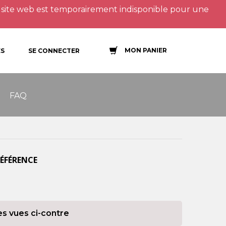
site web est temporairement indisponible pour une
MON PANIER
S
SE CONNECTER
FAQ
RÉFÉRENCE
es vues ci-contre