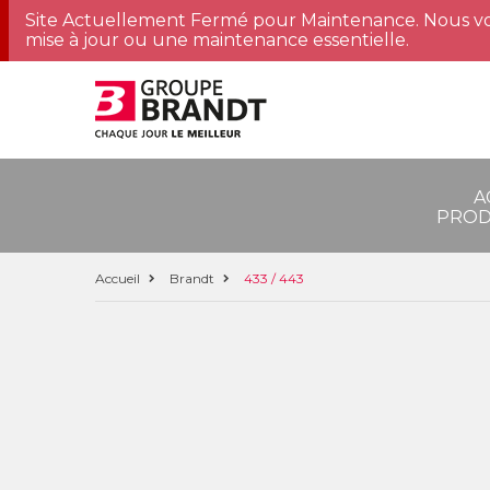
Site Actuellement Fermé pour Maintenance. Nous vo
mise à jour ou une maintenance essentielle.
A
PROD
Accueil
Brandt
433 / 443