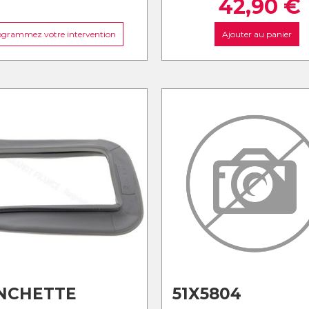
42,90
€
ogrammez votre intervention
Ajouter au panier
NCHETTE
51X5804