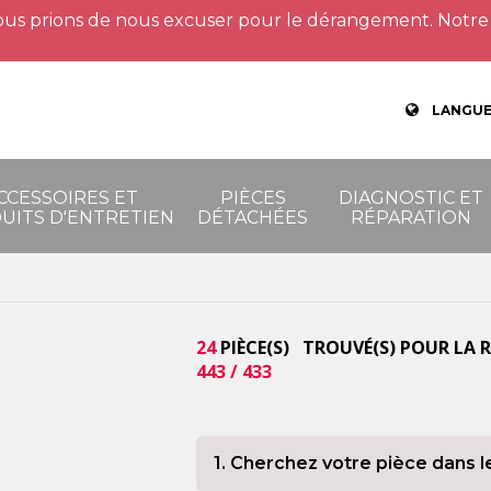
us prions de nous excuser pour le dérangement. Notre 
LANGUE
CCESSOIRES ET
PIÈCES
DIAGNOSTIC ET
UITS D'ENTRETIEN
DÉTACHÉES
RÉPARATION
24
PIÈCE(S) TROUVÉ(S) POUR LA 
443 / 433
1. Cherchez votre pièce dans l