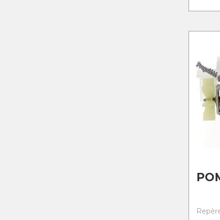
PO
Repère