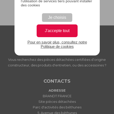
l'utilisation de services tiers pouvant installer
des cookies
Je choisis
J'accepte tout
Pour en savoir plus, consultez notre
Politique de cookies
PIECES DETACHEES BRANDT
Vous recherchez des pièces détachées certifiées d’origine
constructeur, des produits d'entretien, ou des accessoires ?
CONTACTS
ADRESSE
BRANDT FRANCE
Site pièces détachées
Parc d'activités des béthunes
5, Avenue des béthunes