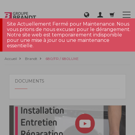
Site Actuellement Fermé pour Maintenance. Nous
vous prions de nous excuser pour le dérangement.
Notre site web est temporairement indisponible
pour une mise à jour ou une maintenance
essentielle.
Accueil
Brandt
680/FR / 680LUXE
DOCUMENTS