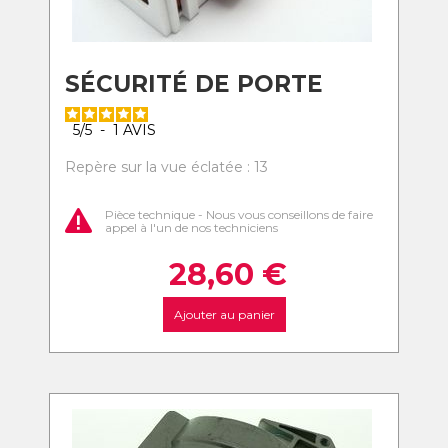
SÉCURITÉ DE PORTE
5
/
5
-
1
AVIS
Repère sur la vue éclatée : 13
Pièce technique - Nous vous conseillons de faire
appel à l'un de nos techniciens
28,60
€
Ajouter au panier