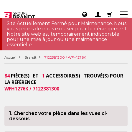
Site Actuellement Fermé pour Maintenance. Nous
vous prions de nous excuser pour le dérangement.
Notre site web est temporairement indisponible
pour une mise à jour ou une maintenance
essentielle.
Accueil
Brandt
7122381300 / WFH1276K
84
PIÈCE(S) ET
1
ACCESSOIRE(S) TROUVÉ(S) POUR
LA RÉFÉRENCE
WFH1276K / 7122381300
1. Cherchez votre pièce dans les vues ci-
dessous