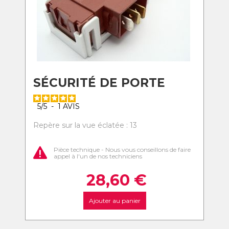
SÉCURITÉ DE PORTE
5
/
5
-
1
AVIS
Repère sur la vue éclatée : 13
Pièce technique - Nous vous conseillons de faire
appel à l'un de nos techniciens
28,60
€
Ajouter au panier