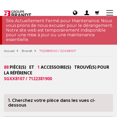
Site Actuellement Fermé pour Maintenance. Nous
vous prions de nous excuser pour le dérangement.
Notre site web est temporairement indisponible
pour une mise à jour ou une maintenance
essentielle.
Accueil
Brandt
7122381900 / SGXX8107
88
PIÈCE(S) ET
1
ACCESSOIRE(S) TROUVÉ(S) POUR
LA RÉFÉRENCE
SGXX8107 / 7122381900
1. Cherchez votre pièce dans les vues ci-
dessous