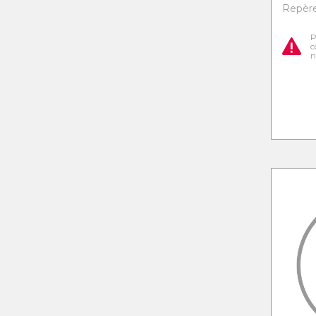
Repère 
P
c
n