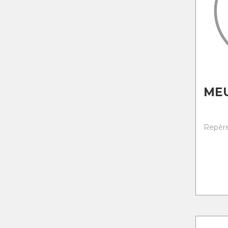
ME
Repère 