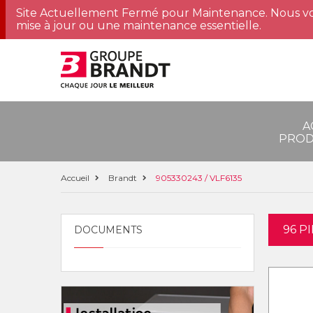
Site Actuellement Fermé pour Maintenance. Nous vo
mise à jour ou une maintenance essentielle.
A
PROD
Accueil
Brandt
905330243 / VLF6135
96 P
DOCUMENTS