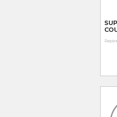
SU
CO
Repère 