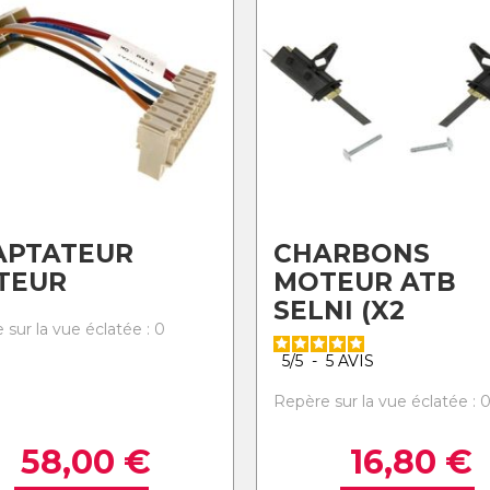
APTATEUR
CHARBONS
TEUR
MOTEUR ATB
SELNI (X2
 sur la vue éclatée : 0
5
/
5
-
5
AVIS
Repère sur la vue éclatée : 
58,00
€
16,80
€