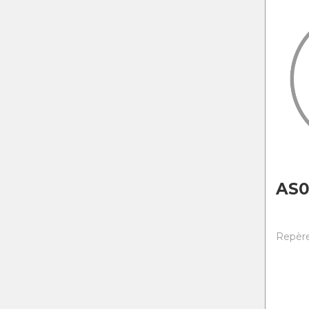
AS0
Repère 