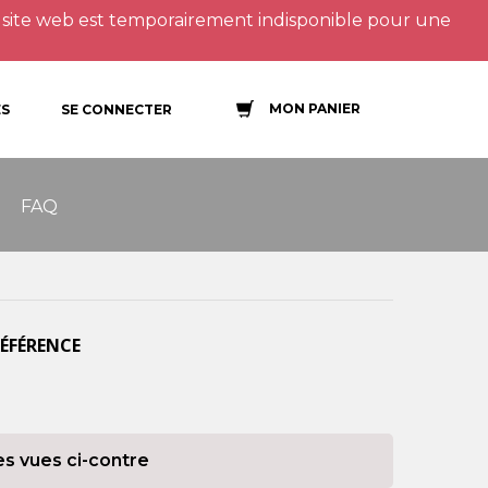
site web est temporairement indisponible pour une
MON PANIER
S
SE CONNECTER
FAQ
RÉFÉRENCE
es vues ci-contre