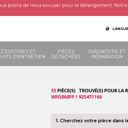
us prions de nous excuser pour le dérangement. Notre 
LANGUE
CCESSOIRES ET
PIÈCES
DIAGNOSTIC ET
UITS D'ENTRETIEN
DÉTACHÉES
RÉPARATION
55
PIÈCE(S) TROUVÉ(S) POUR LA 
WFO860FP / 925471166
1. Cherchez votre pièce dans l