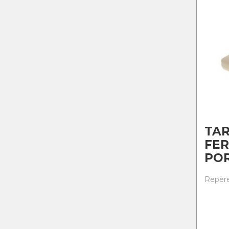
TA
FE
PO
Repère 