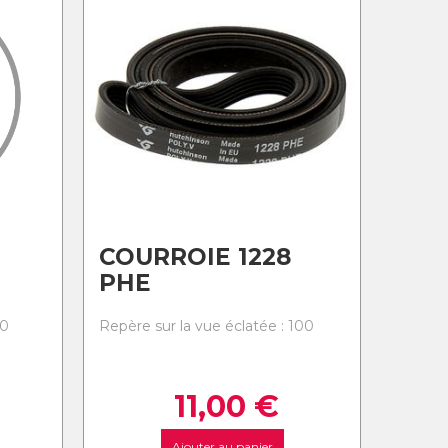
COURROIE 1228
PHE
20
Repère sur la vue éclatée : 100
11,00
€
Ajouter au panier