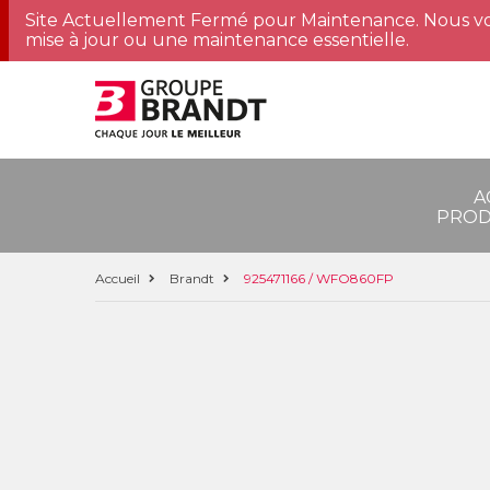
Site Actuellement Fermé pour Maintenance. Nous vo
mise à jour ou une maintenance essentielle.
A
PROD
Accueil
Brandt
925471166 / WFO860FP