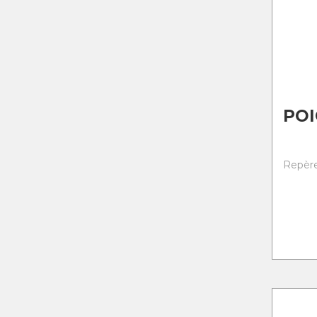
POI
Repère 