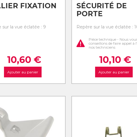
LIER FIXATION
SÉCURITÉ DE
PORTE
sur la vue éclatée : 9
Repère sur la vue éclatée : 1
Pièce technique - Nous vou
conseillons de faire appel à 
nos techniciens
10,60
€
10,10
€
Ajouter au panier
Ajouter au panier