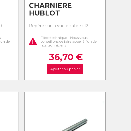
CHARNIERE
HUBLOT
0
Repère sur la vue éclatée : 12
s
Pièce technique - Nous vous
l'un de
conseillons de faire appel à l'un de
nos techniciens
36,70
€
Ajouter au panier