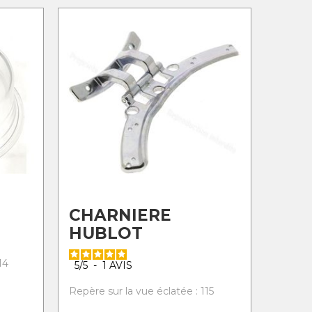
CHARNIERE
HUBLOT
14
5
/
5
-
1
AVIS
Repère sur la vue éclatée : 115