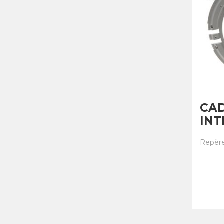
CA
INT
Repère 