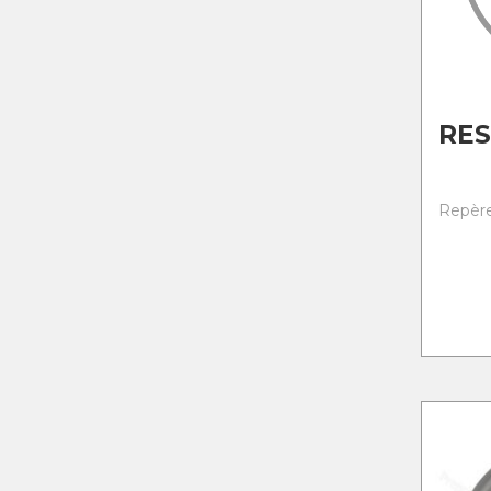
RE
Repère