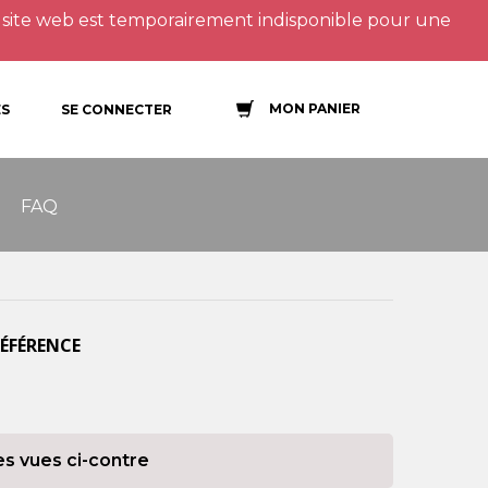
site web est temporairement indisponible pour une
MON PANIER
S
SE CONNECTER
FAQ
RÉFÉRENCE
es vues ci-contre