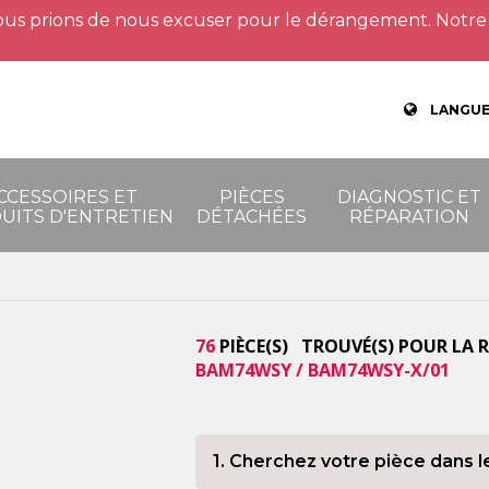
us prions de nous excuser pour le dérangement. Notre 
LANGUE
CCESSOIRES ET
PIÈCES
DIAGNOSTIC ET
UITS D'ENTRETIEN
DÉTACHÉES
RÉPARATION
76
PIÈCE(S) TROUVÉ(S) POUR LA 
BAM74WSY / BAM74WSY-X/01
1. Cherchez votre pièce dans l