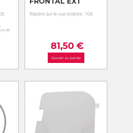
FRONTAL EXT
05
Repère sur la vue éclatée : 106
s
l'un de
81,50
€
Ajouter au panier