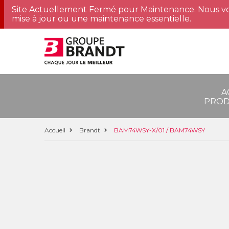
Site Actuellement Fermé pour Maintenance. Nous vo
mise à jour ou une maintenance essentielle.
A
PROD
Accueil
Brandt
BAM74WSY-X/01 / BAM74WSY