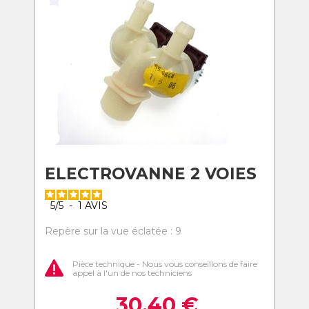
ELECTROVANNE 2 VOIES
5
/
5
-
1
AVIS
Repère sur la vue éclatée : 9
Pièce technique - Nous vous conseillons de faire
appel à l'un de nos techniciens
30,40
€