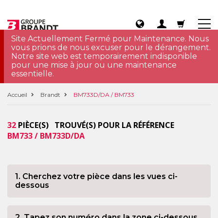
Site Actuellement Fermé pour Maintenance. Nous
vous prions de nous excuser pour le dérangement.
Notre site web est temporairement indisponible
pour une mise à jour ou une maintenance
essentielle.
Accueil
Brandt
BM733D/DA / BM733
32
PIÈCE(S) TROUVÉ(S) POUR LA RÉFÉRENCE
BM733 / BM733D/DA
1. Cherchez votre pièce dans les vues ci-
dessous
2. Tapez son numéro dans la zone ci-dessous