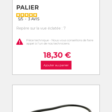
PALIER
5
/
5
-
3
AVIS
Repère sur la vue éclatée : 7
Pièce technique - Nous vous conseillons de faire
appel à l'un de nos techniciens
18,30
€
Ajouter au panier