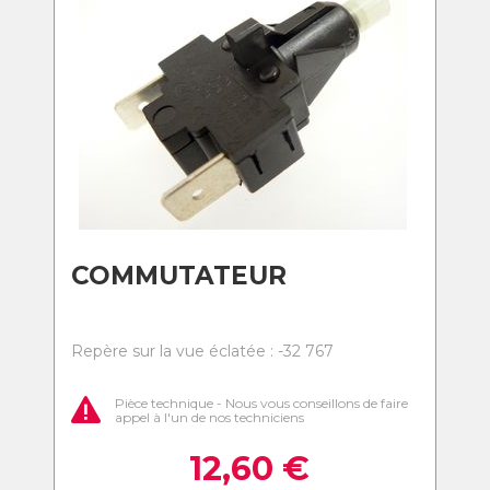
COMMUTATEUR
Repère sur la vue éclatée : -32 767
Pièce technique - Nous vous conseillons de faire
appel à l'un de nos techniciens
12,60
€