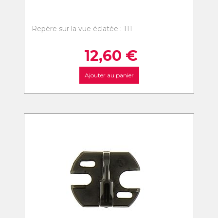
Repère sur la vue éclatée : 111
12,60
€
Ajouter au panier