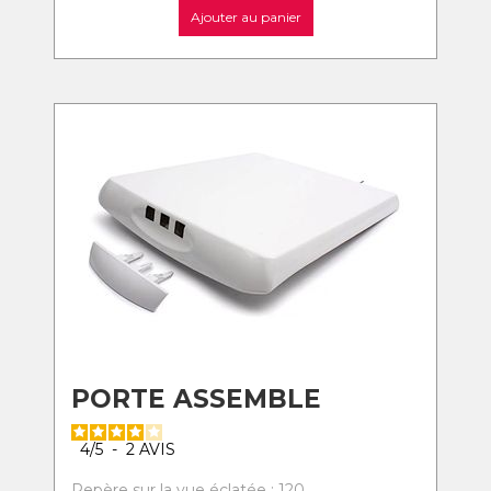
Ajouter au panier
PORTE ASSEMBLE
4
/
5
-
2
AVIS
Repère sur la vue éclatée : 120