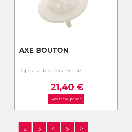
AXE BOUTON
Repère sur la vue éclatée : 143
21,40
€
Ajouter au panier
1
2
3
4
5
>