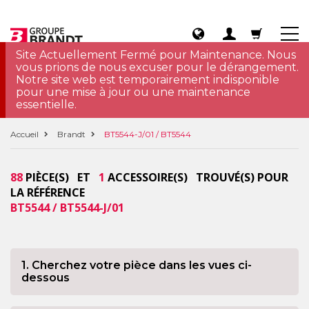
Site Actuellement Fermé pour Maintenance. Nous
vous prions de nous excuser pour le dérangement.
Notre site web est temporairement indisponible
pour une mise à jour ou une maintenance
essentielle.
Accueil
Brandt
BT5544-J/01 / BT5544
88
PIÈCE(S) ET
1
ACCESSOIRE(S) TROUVÉ(S) POUR
LA RÉFÉRENCE
BT5544 / BT5544-J/01
1. Cherchez votre pièce dans les vues ci-
dessous