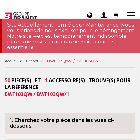
Site Actuellement Fermé pour Maintenance. Nous
vous prions de nous excuser pour le dérangement.
Notre site web est temporairement indisponible
pour une mise à jour ou une maintenance
essentielle.
Accueil
Brandt
BWF103QW/1 / BWF103QW
50
PIÈCE(S) ET
1
ACCESSOIRE(S) TROUVÉ(S) POUR
LA RÉFÉRENCE
BWF103QW / BWF103QW/1
1. Cherchez votre pièce dans les vues ci-
dessous