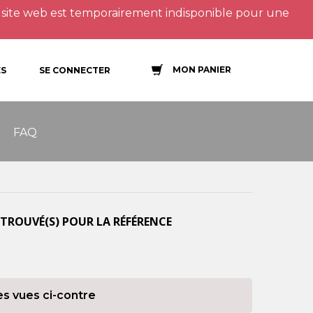
site web est temporairement indisponible pour une
MON PANIER
S
SE CONNECTER
FAQ
TROUVÉ(S) POUR LA RÉFÉRENCE
es vues ci-contre