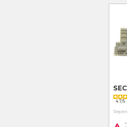
SEC
4.7
/
5
Repère 
P
c