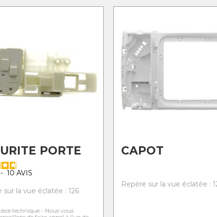
URITE PORTE
CAPOT
-
10
AVIS
Repère sur la vue éclatée : 1
sur la vue éclatée : 126
ièce technique - Nous vous
onseillons de faire appel à l'un de