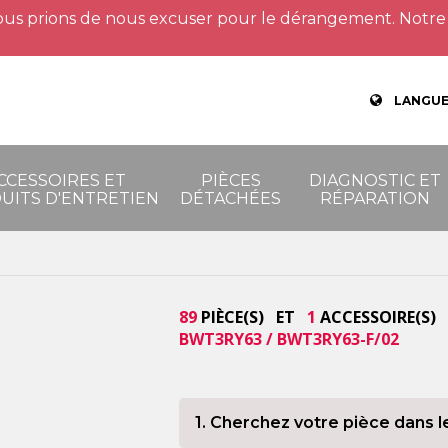
us prions de nous excuser pour le dérangement. Notre 
LANGUE
CCESSOIRES ET
PIÈCES
DIAGNOSTIC ET
UITS D'ENTRETIEN
DÉTACHÉES
RÉPARATION
89
PIÈCE(S) ET
1
ACCESSOIRE(S) 
BWT3RY63 / BWT3RY63-F/02
1. Cherchez votre pièce dans l