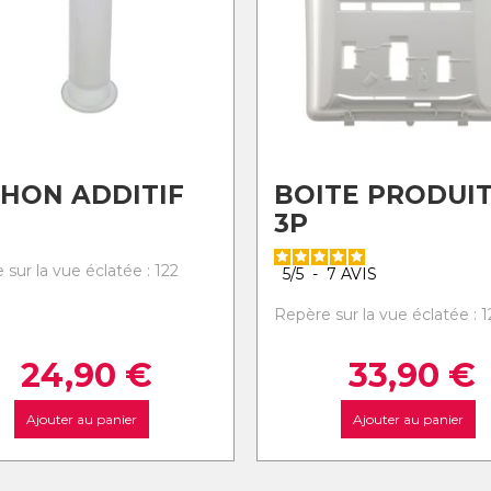
HON ADDITIF
BOITE PRODUI
3P
sur la vue éclatée : 122
5
/
5
-
7
AVIS
Repère sur la vue éclatée : 1
24,90
€
33,90
€
Ajouter au panier
Ajouter au panier