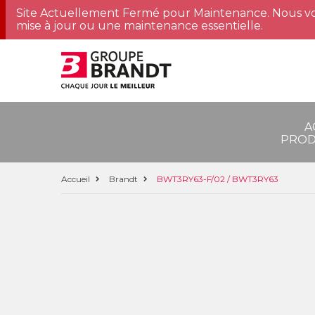
Site Actuellement Fermé pour Maintenance. Nous vo
mise à jour ou une maintenance essentielle.
A
PROD
Accueil
Brandt
BWT3RY63-F/02 / BWT3RY63