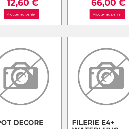
12,60
€
66,00
€
Ajouter au panier
Ajouter au panier
POT DECORE
FILERIE E4+