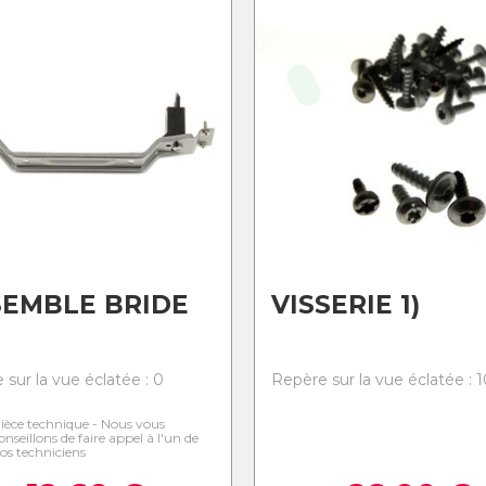
EMBLE BRIDE
VISSERIE 1)
 sur la vue éclatée : 0
Repère sur la vue éclatée : 
ièce technique - Nous vous
onseillons de faire appel à l'un de
os techniciens