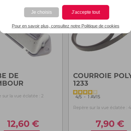
Je choisis
J'accepte tout
Pour en savoir plus, consultez notre Politique de cookies
E DE
COURROIE POL
MBOUR
1233
sur la vue éclatée : 2
4
/
5
-
1
AVIS
Repère sur la vue éclatée : 4
12,60
€
7,90
€