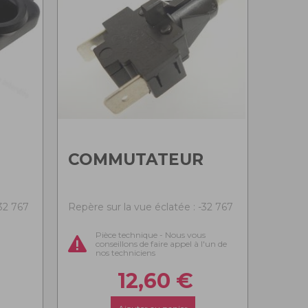
COMMUTATEUR
-32 767
Repère sur la vue éclatée : -32 767
Pièce technique - Nous vous
conseillons de faire appel à l'un de
nos techniciens
12,60
€