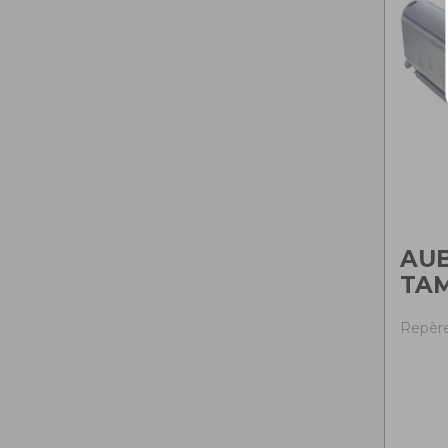
AUB
TA
Repère 