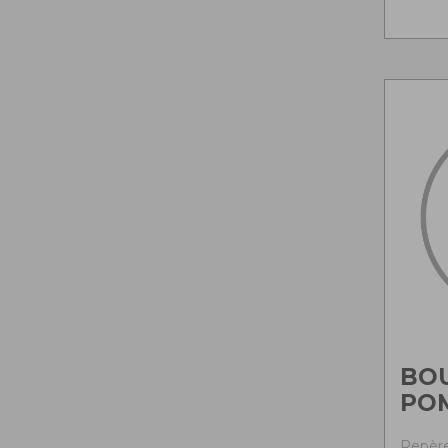
BO
PO
Repère