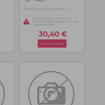
5
/
5
-
1
AVIS
Repère sur la vue éclatée : 0
Pièce technique - Nous vous
conseillons de faire appel à l'un de
nos techniciens
30,40
€
Ajouter au panier