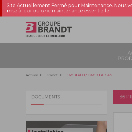
Site Actuellement Fermé pour Maintenance. Nous vo
mise à jour ou une maintenance essentielle.
A
PROD
Accueil
Brandt
D600D/DJ / D600 DUCAS
36 P
DOCUMENTS