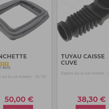
NCHETTE
TUYAU CAISSE
CUVE
1
AVIS
Repère sur la vue éclatée : 
sur la vue éclatée : -32 767
50,00
€
38,30
€