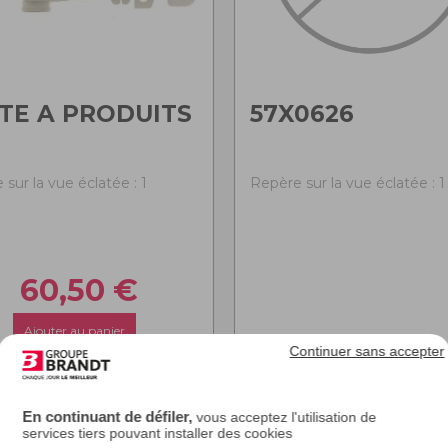
TE A PRODUITS
57X0626
sur la vue éclatée : 1
Repère sur la vue éclatée : 1
60,50
€
Ajouter au panier
Continuer sans accepter
En continuant de défiler,
vous acceptez l'utilisation de
services tiers pouvant installer des cookies