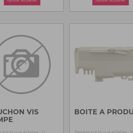
Ajouter au panier
Ajouter au panier
UCHON VIS
BOITE A PRODU
MPE
 sur la vue éclatée : 0
Repère sur la vue éclatée : 