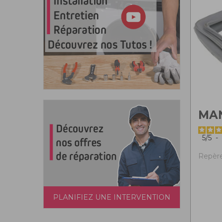
MA
5
/
5
-
Repère 
PLANIFIEZ UNE INTERVENTION