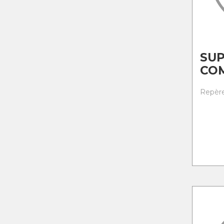
SU
CO
Repère 