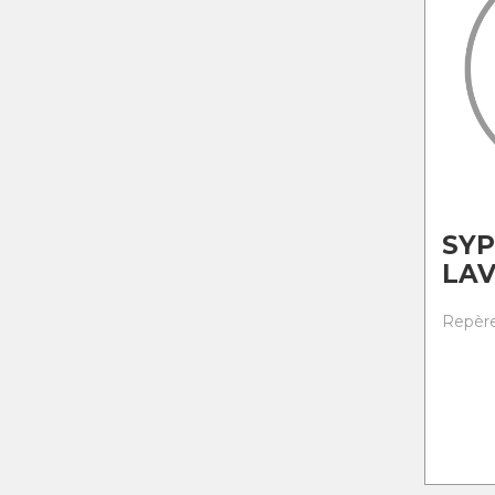
SY
LA
Repère 