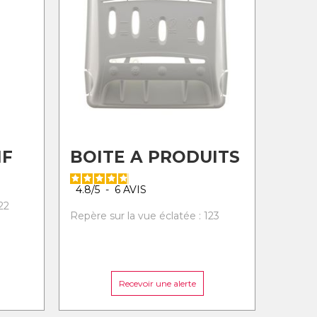
IF
BOITE A PRODUITS
4.8
/
5
-
6
AVIS
22
Repère sur la vue éclatée : 123
Recevoir une alerte