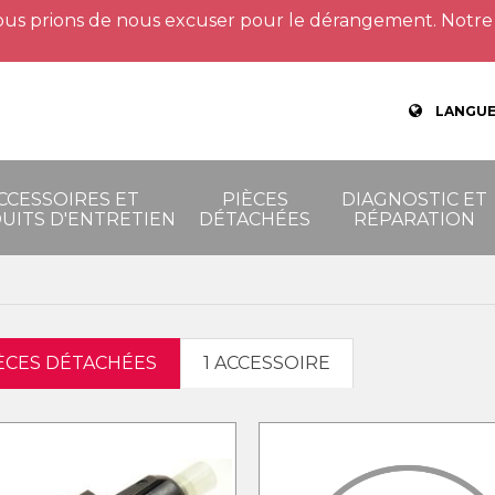
us prions de nous excuser pour le dérangement. Notre 
LANGUE
CCESSOIRES ET
PIÈCES
DIAGNOSTIC ET
UITS D'ENTRETIEN
DÉTACHÉES
RÉPARATION
IÈCES DÉTACHÉES
1 ACCESSOIRE