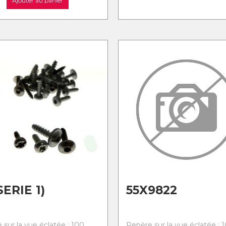
Ajouter au panier
SERIE 1)
55X9822
 sur la vue éclatée : 100
Repère sur la vue éclatée : 