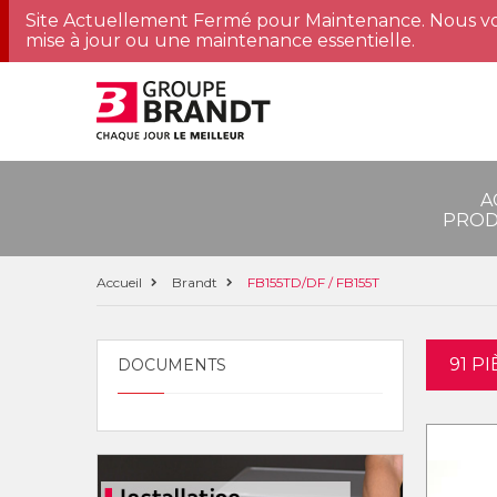
Site Actuellement Fermé pour Maintenance. Nous vo
mise à jour ou une maintenance essentielle.
A
PROD
Accueil
Brandt
FB155TD/DF / FB155T
91 P
DOCUMENTS