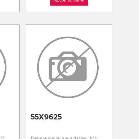
Ajouter au panier
55X9625
103
Repère sur la vue éclatée : 104