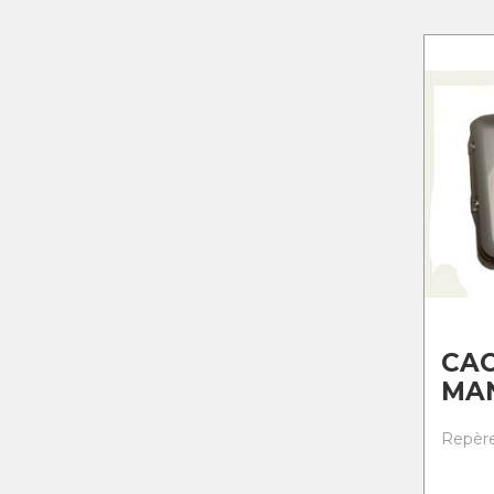
CA
MA
Repère 