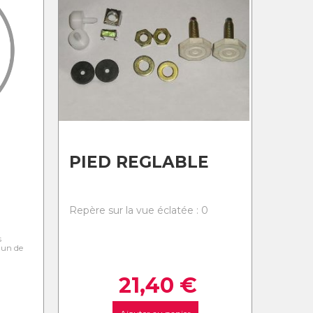
PIED REGLABLE
0
Repère sur la vue éclatée : 0
s
l'un de
21,40
€