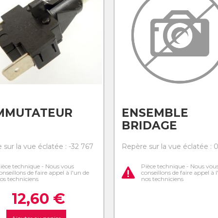
MMUTATEUR
ENSEMBLE
BRIDAGE
sur la vue éclatée : -32 767
Repère sur la vue éclatée : 
ièce technique - Nous vous
Pièce technique - Nous vou
onseillons de faire appel à l'un de
conseillons de faire appel à 
os techniciens
nos techniciens
12,60
€