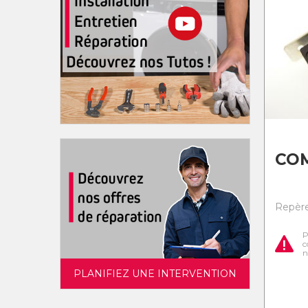
CO
Repère 
P
c
n
PLANIFIEZ UNE INTERVENTION