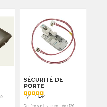
SÉCURITÉ DE
PORTE
25
5
/
5
-
1
AVIS
Repère sur la vue éclatée : 126