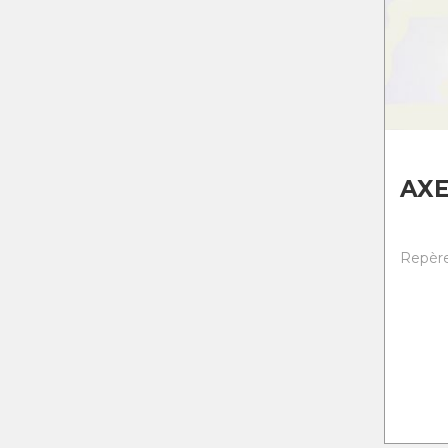
AXE
Repère 