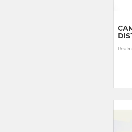
CA
DIS
Repère 