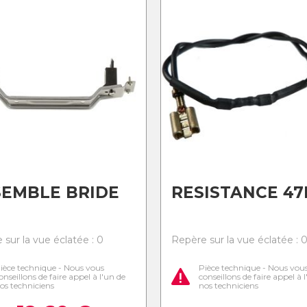
EMBLE BRIDE
RESISTANCE 47
 sur la vue éclatée : 0
Repère sur la vue éclatée : 
ièce technique - Nous vous
Pièce technique - Nous vou
onseillons de faire appel à l'un de
conseillons de faire appel à 
os techniciens
nos techniciens