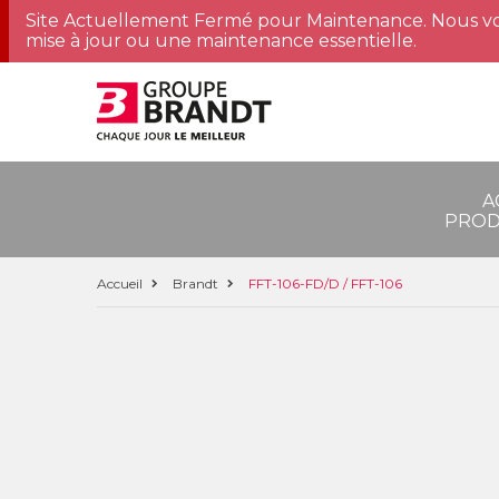
Site Actuellement Fermé pour Maintenance. Nous vo
mise à jour ou une maintenance essentielle.
A
PROD
Accueil
Brandt
FFT-106-FD/D / FFT-106