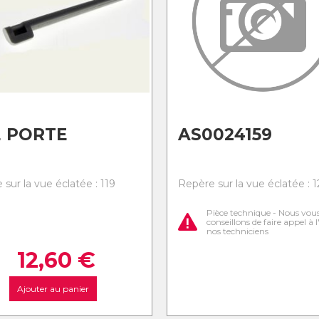
 PORTE
AS0024159
sur la vue éclatée : 119
Repère sur la vue éclatée : 
Pièce technique - Nous vou
conseillons de faire appel à 
nos techniciens
12,60
€
Ajouter au panier