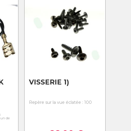
K
VISSERIE 1)
0
Repère sur la vue éclatée : 100
s
l'un de