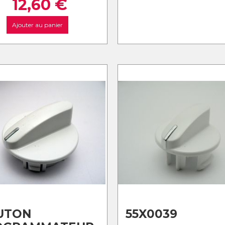
12,60
€
Ajouter au panier
UTON
55X0039