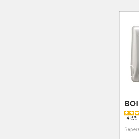
BOI
4.8
/
5
Repère 