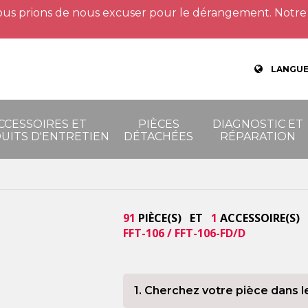
us prions de nous excuser pour le dérangement. Notre 
LANGUE
CCESSOIRES ET
PIÈCES
DIAGNOSTIC ET
UITS D'ENTRETIEN
DÉTACHÉES
RÉPARATION
91
PIÈCE(S) ET
1
ACCESSOIRE(S) 
FFT-106 / FFT-106-FD/D
1. Cherchez votre pièce dans l