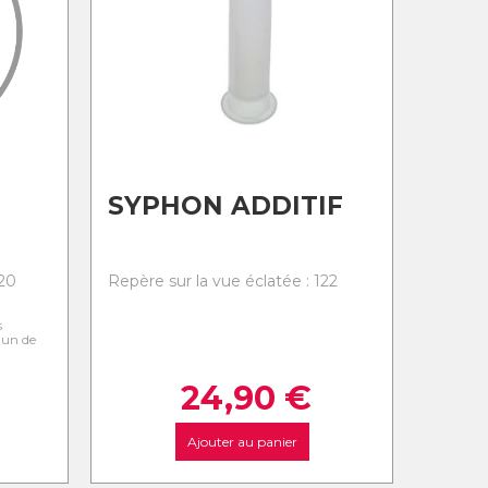
SYPHON ADDITIF
120
Repère sur la vue éclatée : 122
s
l'un de
24,90
€
Ajouter au panier