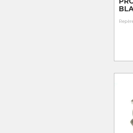
PR
BL
Repère