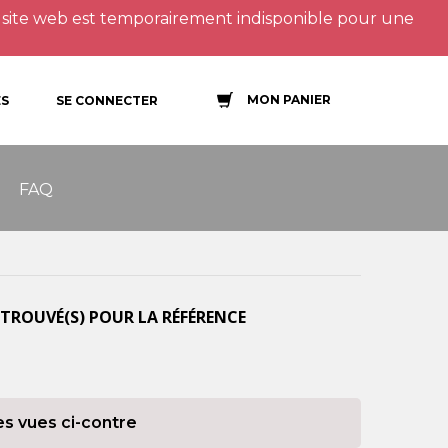
site web est temporairement indisponible pour une
MON PANIER
S
SE CONNECTER
FAQ
TROUVÉ(S) POUR LA RÉFÉRENCE
es vues ci-contre