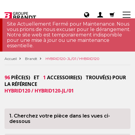
Site Actuellement Fermé pour Maintenance. Nous
vous prions de nous excuser pour le dérangement.
Notre site web est temporairement indisponible
pour une mise à jour ou une maintenance
essentielle.
Accueil
Brandt
HYBRID120-JL/01 / HYBRID120
96
PIÈCE(S) ET
1
ACCESSOIRE(S) TROUVÉ(S) POUR
LA RÉFÉRENCE
HYBRID120 / HYBRID120-JL/01
1. Cherchez votre pièce dans les vues ci-
dessous