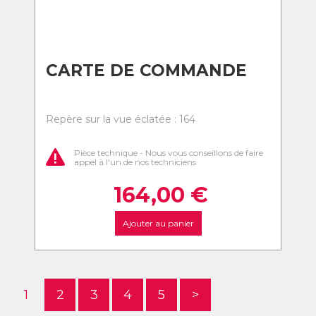
CARTE DE COMMANDE
Repère sur la vue éclatée : 164
Pièce technique - Nous vous conseillons de faire
appel à l'un de nos techniciens
164,00
€
Ajouter au panier
1
2
3
4
5
>