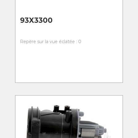
93X3300
Repère sur la vue éclatée : 0