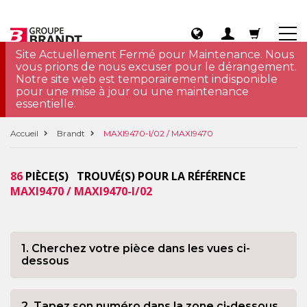
Site Actuellement Fermé pour Maintenance. Nous
vous prions de nous excuser pour le dérangement.
Notre site web est temporairement indisponible
pour une mise à jour ou une maintenance
essentielle.
Accueil
Brandt
MAXI9470-I/02 / MAXI9470
86
PIÈCE(S) TROUVÉ(S) POUR LA RÉFÉRENCE
MAXI9470 / MAXI9470-I/02
1. Cherchez votre pièce dans les vues ci-
dessous
2. Tapez son numéro dans la zone ci-dessous