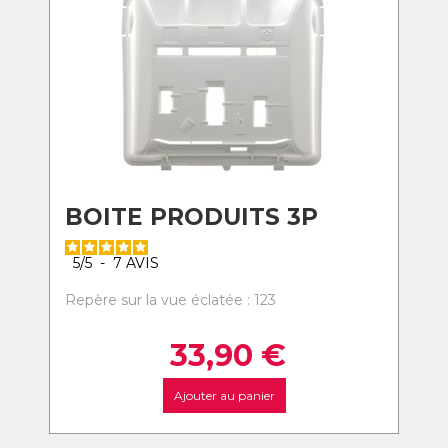
BOITE PRODUITS 3P
5
/
5
-
7
AVIS
Repère sur la vue éclatée : 123
33,90
€
Ajouter au panier