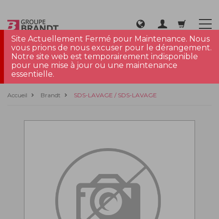
Site Actuellement Fermé pour Maintenance. Nous
vous prions de nous excuser pour le dérangement.
Notre site web est temporairement indisponible
pour une mise à jour ou une maintenance
essentielle.
Accueil
Brandt
SDS-LAVAGE / SDS-LAVAGE