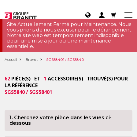
Site Actuellement Fermé pour Maintenance. Nous
vous prions de nous excuser pour le dérangement.
Notre site web est temporairement indisponible
pour une mise à jour ou une maintenance
essentielle.
Accueil
Brandt
SGS58401 / SGS5840
62
PIÈCE(S) ET
1
ACCESSOIRE(S) TROUVÉ(S) POUR
LA RÉFÉRENCE
SGS5840 / SGS58401
1. Cherchez votre pièce dans les vues ci-
dessous